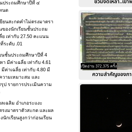
ชวนงดเหล้า..เข้
นประถมศึกษาปีที่ ๔
ำหนด
ารเขียนสะกดคำไม่ตรงมาตรา
ยนของนักเรียนชั้นประถม
ี่ย เท่ากับ 27.50 คะแนน
ี่ระดับ .01
นชั้นประถมศึกษาปีที่ 4
มีค่าเฉลี่ย เท่ากับ 4.61
เปิดอ่าน 372,375 ครั้ง
่าเฉลี่ย เท่ากับ 4.80 มี
ความสำคัญของภา
หามีความเหมาะสม และ
าก สรุป รายการประเมินความ
ด
ำบลเฉลิม อำเภอระแงะ
ม่ตรงมาตราตัวสะกด และผล
นักเรียนสูงกว่าก่อนเรียน