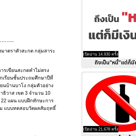
…..
ตรงมาตราตัวสะกด กลุ่มสาระ
เปิดอ่าน 14,930 ครั้ง
ถึงเป็น"หนี้"แต่ก็มี
ษะการเขียนสะกดคำไม่ตรง
เรียนชั้นประถมศึกษาปีที่
ยนบ้านบาโง กลุ่มตัวอย่าง
นราธิวาส เขต 3 จำนวน 10
น 22 แผน แบบฝึกทักษะการ
่ม แบบทดสอบวัดผลสัมฤทธิ์
เปิดอ่าน 21,678 ครั้ง