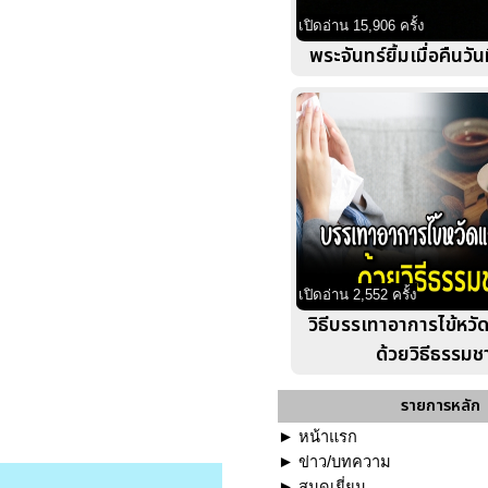
เปิดอ่าน 15,906 ครั้ง
พระจันทร์ยิ้มเมื่อคืนวัน
เปิดอ่าน 2,552 ครั้ง
วิธีบรรเทาอาการไข้หวั
ด้วยวิธีธรรมช
รายการหลัก
►
หน้าแรก
►
ข่าว/บทความ
►
สมุดเยี่ยม