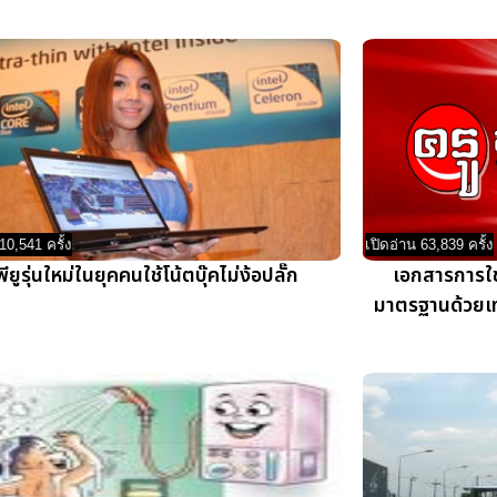
10,541 ครั้ง
เปิดอ่าน 63,839 ครั้ง
พียูรุ่นใหม่ในยุคคนใช้โน้ตบุ๊คไม่ง้อปลั๊ก
เอกสารการใช
มาตรฐานด้วยเ