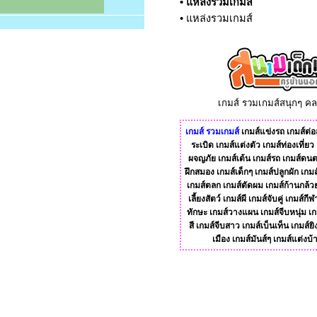
•
แหล่งรวมเกมส์
•
แหล่งรวมเกมส์
เกมส์ รวมเกมส์สนุกๆ ค
เกมส์
รวมเกมส์
เกมส์แข่งรถ
เกมส์ต่อส
ระเบิด
เกมส์แต่งตัว
เกมส์ท่องเที่ยว
ผจญภัย
เกมส์เต้น
เกมส์รถ
เกมส์ดนต
ฝึกสมอง
เกมส์เด็กๆ
เกมส์ปลูกผัก
เกมส
เกมส์ตลก
เกมส์ตัดผม
เกมส์ก้านกล้ว
เลี้ยงสัตว์
เกมส์ผี
เกมส์จับคู่
เกมส์กีฬ
ทักษะ
เกมส์วางแผน
เกมส์จีบหนุ่ม
เก
สี
เกมส์จีบสาว
เกมส์เบ็นเท็น
เกมส์ยิ
เมือง
เกมส์มันส์ๆ
เกมส์แต่งบ้