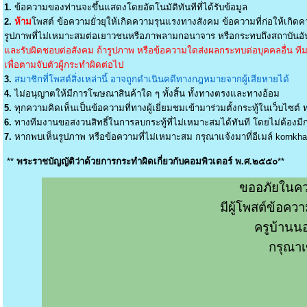
1.
ข้อความของท่านจะขึ้นแสดงโดยอัตโนมัติทันทีที่ได้รับข้อมูล
2.
ห้าม
โพสต์ ข้อความยั่วยุให้เกิดความรุนแรงทางสังคม ข้อความที่ก่อให้เกิดค
รูปภาพที่ไม่เหมาะสมต่อเยาวชนหรือภาพลามกอนาจาร หรือกระทบถึงสถาบันอัน
และรับผิดชอบต่อสังคม ถ้ารูปภาพ หรือข้อความใดส่งผลกระทบต่อบุคคลอื่น ทีมง
เพื่อตามจับตัวผู้กระทำผิดต่อไป
3.
สมาชิกที่โพสต์สิ่งเหล่านี้ อาจถูกดำเนินคดีทางกฎหมายจากผู้เสียหายได้
4.
ไม่อนุญาตให้มีการโฆษณาสินค้าใด ๆ ทั้งสิ้น ทั้งทางตรงและทางอ้อม
5.
ทุกความคิดเห็นเป็นข้อความที่ทางผู้เยี่ยมชมเข้ามาร่วมตั้งกระทู้ในเว็บไซต์ ท
6.
ทางทีมงานขอสงวนสิทธิ์ในการลบกระทู้ที่ไม่เหมาะสมได้ทันที โดยไม่ต้องมีกา
7.
หากพบเห็นรูปภาพ หรือข้อความที่ไม่เหมาะสม กรุณาแจ้งมาที่อีเมล์
kornkh
**
พระราชบัญญัติว่าด้วยการกระทำผิดเกี่ยวกับคอมพิวเตอร์ พ.ศ.๒๕๕๐
**
ขออภัยในคว
มีผู้โพสต์ข้อค
ครูบ้านน
กรุณาเ