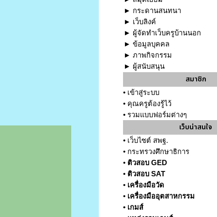
►
กระดานสนทนา
►
เว็บลิงค์
►
ผู้จัดทำเว็บครูบ้านนอก
►
ข้อมูลบุคคล
►
ภาพกิจกรรม
►
ผู้สนับสนุน
สมาชิก
•
เข้าสู่ระบบ
•
คุณครูต้องรู้ไว้
•
รวมแบบฟอร์มต่างๆ
เว็บน่าสนใจ
•
เว็บไซต์ สพฐ.
•
กระทรวงศึกษาธิการ
•
ติวสอบ GED
•
ติวสอบ SAT
•
เครื่องมือวัด
•
เครื่องมืออุตสาหกรรม
•
เกมส์