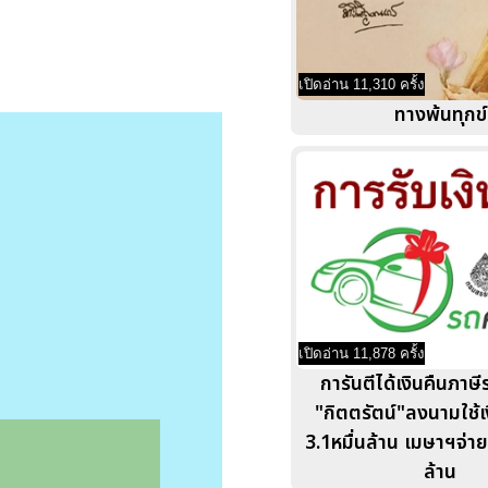
เปิดอ่าน 11,310 ครั้ง
ทางพ้นทุกข์
เปิดอ่าน 11,878 ครั้ง
การันตีได้เงินคืนภาษ
"กิตตรัตน์"ลงนามใช้เ
3.1หมื่นล้าน เมษาฯจ่า
ล้าน