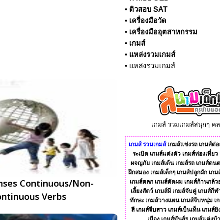
•
ติวสอบ SAT
•
เครื่องมือวัด
•
เครื่องมืออุตสาหกรรม
•
เกมส์
•
แหล่งรวมเกมส์
•
แหล่งรวมเกมส์
เกมส์ รวมเกมส์สนุกๆ ค
เกมส์
รวมเกมส์
เกมส์แข่งรถ
เกมส์ต่อส
ระเบิด
เกมส์แต่งตัว
เกมส์ท่องเที่ยว
ผจญภัย
เกมส์เต้น
เกมส์รถ
เกมส์ดนต
ฝึกสมอง
เกมส์เด็กๆ
เกมส์ปลูกผัก
เกมส
nses Continuous/Non-
เกมส์ตลก
เกมส์ตัดผม
เกมส์ก้านกล้ว
เลี้ยงสัตว์
เกมส์ผี
เกมส์จับคู่
เกมส์กีฬ
ontinuous Verbs
ทักษะ
เกมส์วางแผน
เกมส์จีบหนุ่ม
เก
สี
เกมส์จีบสาว
เกมส์เบ็นเท็น
เกมส์ยิ
เมือง
เกมส์มันส์ๆ
เกมส์แต่งบ้