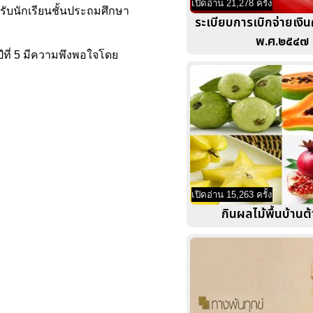
เปิดอ่าน 21,278 ครั้ง
หรับนักเรียนชั้นประถมศึกษา
ระเบียบการเบิกจ่ายเง
พ.ศ.๒๕๔๗
ปีที่ 5 มีความพึงพอใจโดย
เปิดอ่าน 15,263 ครั้ง
กินผลไม้พื้นบ้านต