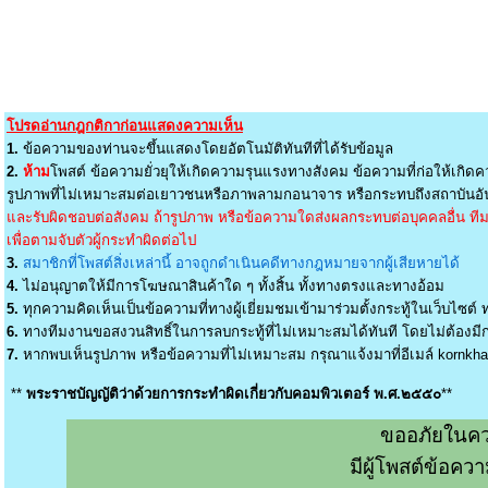
โปรดอ่านกฎกติกาก่อนแสดงความเห็น
1.
ข้อความของท่านจะขึ้นแสดงโดยอัตโนมัติทันทีที่ได้รับข้อมูล
2.
ห้าม
โพสต์ ข้อความยั่วยุให้เกิดความรุนแรงทางสังคม ข้อความที่ก่อให้เกิดค
รูปภาพที่ไม่เหมาะสมต่อเยาวชนหรือภาพลามกอนาจาร หรือกระทบถึงสถาบันอัน
และรับผิดชอบต่อสังคม ถ้ารูปภาพ หรือข้อความใดส่งผลกระทบต่อบุคคลอื่น ทีมง
เพื่อตามจับตัวผู้กระทำผิดต่อไป
3.
สมาชิกที่โพสต์สิ่งเหล่านี้ อาจถูกดำเนินคดีทางกฎหมายจากผู้เสียหายได้
4.
ไม่อนุญาตให้มีการโฆษณาสินค้าใด ๆ ทั้งสิ้น ทั้งทางตรงและทางอ้อม
5.
ทุกความคิดเห็นเป็นข้อความที่ทางผู้เยี่ยมชมเข้ามาร่วมตั้งกระทู้ในเว็บไซต์ ท
6.
ทางทีมงานขอสงวนสิทธิ์ในการลบกระทู้ที่ไม่เหมาะสมได้ทันที โดยไม่ต้องมีกา
7.
หากพบเห็นรูปภาพ หรือข้อความที่ไม่เหมาะสม กรุณาแจ้งมาที่อีเมล์
kornkh
**
พระราชบัญญัติว่าด้วยการกระทำผิดเกี่ยวกับคอมพิวเตอร์ พ.ศ.๒๕๕๐
**
ขออภัยในคว
มีผู้โพสต์ข้อค