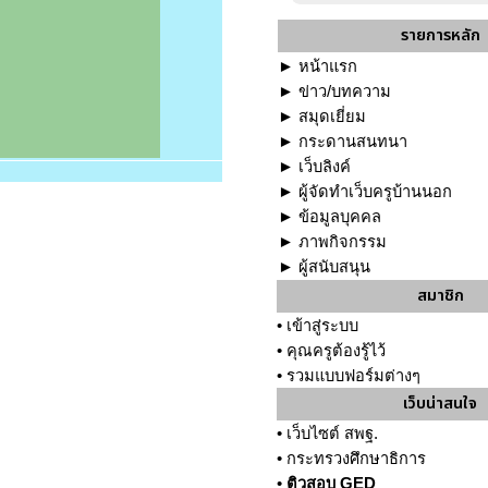
รายการหลัก
►
หน้าแรก
►
ข่าว/บทความ
►
สมุดเยี่ยม
►
กระดานสนทนา
►
เว็บลิงค์
►
ผู้จัดทำเว็บครูบ้านนอก
►
ข้อมูลบุคคล
►
ภาพกิจกรรม
►
ผู้สนับสนุน
สมาชิก
•
เข้าสู่ระบบ
•
คุณครูต้องรู้ไว้
•
รวมแบบฟอร์มต่างๆ
เว็บน่าสนใจ
•
เว็บไซต์ สพฐ.
•
กระทรวงศึกษาธิการ
•
ติวสอบ GED