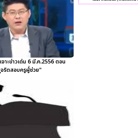
จาะข่าวเด่น 6 มี.ค.2556 ตอน
ุจริตสอบครูผู้่ช่วย"