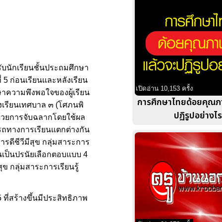
หรับนักเรียนชั้นประถมศึกษา
่ 5 ก่อนเรียนและหลังเรียน
เปิดอ่าน 10,153 ครั้ง
ึกษาความพึงพอใจของผู้เรียน
การศึกษาไทยด้อยคุณภา
/2โรงเรียนเทศบาล ๓ (โศภนพิ
ปฏิรูปอย่างไ
 ด้วยการจับฉลากโดยใช้ผล
ารถทางการเรียนแตกต่างกัน
รดีชีวีมีสุข กลุ่มสาระการ
ยนเป็นปรนัยเลือกตอบแบบ 4
ข กลุ่มสาระการเรียนรู้
ที่สร้างขึ้นมีประสิทธิภาพ