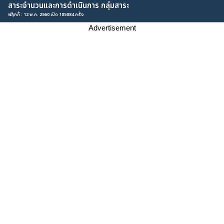
สาระจำนวนและการดำเนินการ กลุ่มสาระ
ฟลุ๊คกี้ : 12 พ.ค. 2560 เปิด 105084 ครั้ง
Advertisement