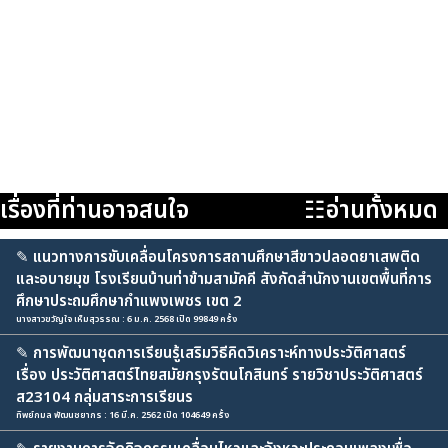
เรื่องที่ท่านอาจสนใจ
☷อ่านทั้งหมด
✎
แนวทางการขับเคลื่อนโครงการสถานศึกษาสีขาวปลอดยาเสพติด
และอบายมุข โรงเรียนบ้านท่าข้ามสามัคคี สังกัดสำนักงานเขตพื้นที่การ
ศึกษาประถมศึกษากำแพงเพชร เขต 2
นางสาวขวัญใจ เห็มสุวรรณ : 6 ม.ค. 2568 เปิด 99849 ครั้ง
✎
การพัฒนาชุดการเรียนรู้เสริมวิธีคิดวิเคราะห์ทางประวัติศาสตร์
เรื่อง ประวัติศาสตร์ไทยสมัยกรุงรัตนโกสินทร์ รายวิชาประวัติศาสตร์
ส23104 กลุ่มสาระการเรียนร
ทิพย์กมล พัฒนชยากร : 16 มี.ค. 2562 เปิด 104649 ครั้ง