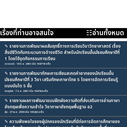
เรื่องที่ท่านอาจสนใจ
☷อ่านทั้งหมด
✎
รายงานการพัฒนาผลสัมฤทธิ์ทางการเรียนวิชาวิทยาศาสตร์ เรื่อง
สิ่งมีชีวิตกับกระบวนการดำรงชีวิต สำหรับนักเรียนชั้นมัธยมศึกษาปีที่
1 โดยใช้ชุดกิจกรรมการเรียน
ราวรรณ์ : 19 มิ.ย. 2561 เปิด 104718 ครั้ง
✎
รายงานการพัฒนาทักษะการเขียนสะกดคำยากของนักเรียนชั้น
มัธยมศึกษาปีที่ 3 วิชา เสริมทักษะภาษาไทย 5 โดยการจัดการเรียนรู้
เเบบบันได 5 ขั้น
maybe : 7 ส.ค. 2561 เปิด 104784 ครั้ง
✎
รายงานผลการพัฒนาแบบฝึกผังความคิดที่ส่งเสริมการอ่านภาษา
อังกฤษเพื่อความเข้าใจ วิชาภาษาอังกฤษพื้นฐาน อ2
อุ๋ย : 27 พ.ค. 2559 เปิด 105262 ครั้ง
✎
ความพึงพอใจของผู้ปกครองนักเรียนที่มีต่อการจัดการศึกษาของ