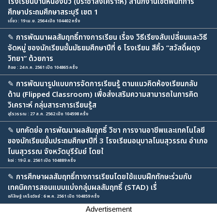
โรงเรียนบ้านหนองบัว (ประชาสงเคราะห์) สำนักงานเขตพื้นที่การ
ศึกษาประถมศึกษาสระบุรี เขต 1
เดี่ยว : 19 เม.ย. 2564 เปิด 104402 ครั้ง
✎
การพัฒนาผลสัมฤทธิ์ทางการเรียน เรื่อง วิธีเรียงสับเปลี่ยนและวิธี
จัดหมู่ ของนักเรียนชั้นมัธยมศึกษาปีที่ 6 โรงเรียน สีคิ้ว “สวัสดิ์ผดุง
วิทยา” ด้วยการ
ก้อย : 24 ก.ค. 2561 เปิด 104865 ครั้ง
✎
การพัฒนารูปแบบการจัดการเรียนรู้ ตามแนวคิดห้องเรียนกลับ
ด้าน (Flipped Classroom) เพื่อส่งเสริมความสามารถในการคิด
วิเคราะห์ กลุ่มสาระการเรียนรู้ส
อุไรวรรณ : 27 ส.ค. 2562 เปิด 104598 ครั้ง
✎
บทคัดย่อ การพัฒนาผลสัมฤทธิ์ วิชา การงานอาชีพและเทคโนโลยี
ของนักเรียนชั้นประถมศึกษาปีที่ 3 โรงเรียนอนุบาลโนนสุวรรณ อำเภอ
โนนสุวรรณ จังหวัดบุรีรัมย์ โดยใ
koi : 19 มิ.ย. 2561 เปิด 104889 ครั้ง
✎
การศึกษาผลสัมฤทธิ์ทางการเรียนโดยใช้แบบฝึกทักษะร่วมกับ
เทคนิคการสอนแบบแบ่งกลุ่มผลสัมฤทธิ์ (STAD) เรื่
อภิสิษฐ์ เครือวัลย์ : 6 พ.ค. 2561 เปิด 104859 ครั้ง
Advertisement