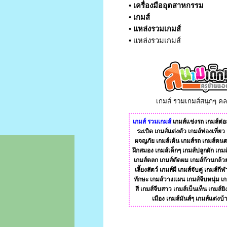
•
เครื่องมืออุตสาหกรรม
•
เกมส์
•
แหล่งรวมเกมส์
•
แหล่งรวมเกมส์
เกมส์ รวมเกมส์สนุกๆ ค
เกมส์
รวมเกมส์
เกมส์แข่งรถ
เกมส์ต่อส
ระเบิด
เกมส์แต่งตัว
เกมส์ท่องเที่ยว
ผจญภัย
เกมส์เต้น
เกมส์รถ
เกมส์ดนต
ฝึกสมอง
เกมส์เด็กๆ
เกมส์ปลูกผัก
เกมส
เกมส์ตลก
เกมส์ตัดผม
เกมส์ก้านกล้ว
เลี้ยงสัตว์
เกมส์ผี
เกมส์จับคู่
เกมส์กีฬ
ทักษะ
เกมส์วางแผน
เกมส์จีบหนุ่ม
เก
สี
เกมส์จีบสาว
เกมส์เบ็นเท็น
เกมส์ยิ
เมือง
เกมส์มันส์ๆ
เกมส์แต่งบ้