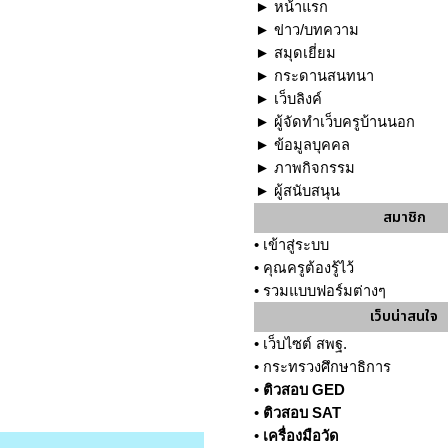
►
หน้าแรก
►
ข่าว/บทความ
►
สมุดเยี่ยม
►
กระดานสนทนา
►
เว็บลิงค์
►
ผู้จัดทำเว็บครูบ้านนอก
►
ข้อมูลบุคคล
►
ภาพกิจกรรม
►
ผู้สนับสนุน
สมาชิก
•
เข้าสู่ระบบ
•
คุณครูต้องรู้ไว้
•
รวมแบบฟอร์มต่างๆ
เว็บน่าสนใจ
•
เว็บไซต์ สพฐ.
•
กระทรวงศึกษาธิการ
•
ติวสอบ GED
•
ติวสอบ SAT
•
เครื่องมือวัด