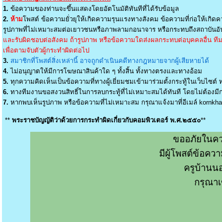
1.
ข้อความของท่านจะขึ้นแสดงโดยอัตโนมัติทันทีที่ได้รับข้อมูล
2.
ห้าม
โพสต์ ข้อความยั่วยุให้เกิดความรุนแรงทางสังคม ข้อความที่ก่อให้เกิดค
รูปภาพที่ไม่เหมาะสมต่อเยาวชนหรือภาพลามกอนาจาร หรือกระทบถึงสถาบันอัน
และรับผิดชอบต่อสังคม ถ้ารูปภาพ หรือข้อความใดส่งผลกระทบต่อบุคคลอื่น ทีมง
เพื่อตามจับตัวผู้กระทำผิดต่อไป
3.
สมาชิกที่โพสต์สิ่งเหล่านี้ อาจถูกดำเนินคดีทางกฎหมายจากผู้เสียหายได้
4.
ไม่อนุญาตให้มีการโฆษณาสินค้าใด ๆ ทั้งสิ้น ทั้งทางตรงและทางอ้อม
5.
ทุกความคิดเห็นเป็นข้อความที่ทางผู้เยี่ยมชมเข้ามาร่วมตั้งกระทู้ในเว็บไซต์ ท
6.
ทางทีมงานขอสงวนสิทธิ์ในการลบกระทู้ที่ไม่เหมาะสมได้ทันที โดยไม่ต้องมีกา
7.
หากพบเห็นรูปภาพ หรือข้อความที่ไม่เหมาะสม กรุณาแจ้งมาที่อีเมล์
kornkh
**
พระราชบัญญัติว่าด้วยการกระทำผิดเกี่ยวกับคอมพิวเตอร์ พ.ศ.๒๕๕๐
**
ขออภัยในคว
มีผู้โพสต์ข้อค
ครูบ้านน
กรุณาเ