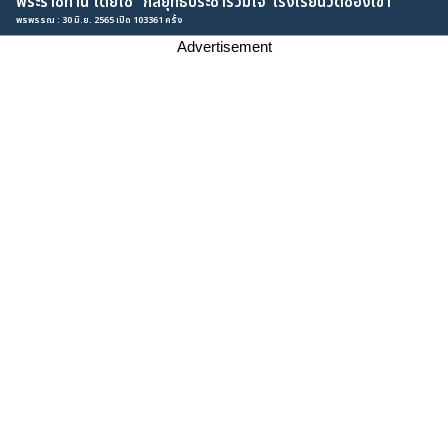
พระราชทาน โดยใช้ “กลยุทธ์ประชาร่วมใจ”โรงเรียนวัดช่องเขา
พรพรรณ : 30 มิ.ย. 2565 เปิด 103361 ครั้ง
Advertisement