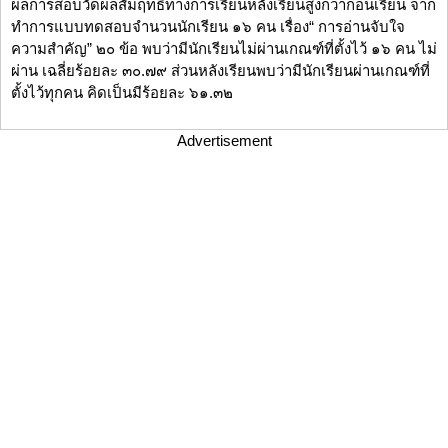
ผลการสอบวัดผลสัมฤทธิ์ทางการเรียนหลังเรียนสูงกว่าก่อนเรียน จาก
ทำการแบบทดสอบจำนวนนักเรียน ๑๖ คน เรื่อง“ การอ่านจับใจ
ความสำคัญ” ๒๐ ข้อ พบว่ามีนักเรียนไม่ผ่านเกณฑ์ที่ตั้งไว้ ๑๖ คน ไม่
ผ่าน เฉลี่ยร้อยละ ๓๐.๗๙ ส่วนหลังเรียนพบว่ามีนักเรียนผ่านเกณฑ์ที่
ตั้งไว้ทุกคน คิดเป็นมีร้อยละ ๖๑.๓๒
Advertisement