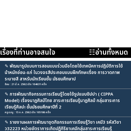
เรื่องที่ท่านอาจสนใจ
☷อ่านทั้งหมด
✎
พัฒนารูปแบบการสอนแบบร่วมมือโดยใช้เทคนิคการปฏิบัติการใช้
น้าหนักอ่อน-แก่ ในวงจรสีประกอบแบบฝึกทักษะเรื่อง การวาดภาพ
ระบายสี สาหรับนักเรียนชั้น มัธยมศึกษาป
อ้อม : 21 มี.ค. 2562 เปิด 104631 ครั้ง
✎
การพัฒนากิจกรรมการเรียนรู้โดยใช้รูปแบบซิปปา ( CIPPA
Model) เรื่องนาฏศิลป์ไทย สาระการเรียนรู้นาฏศิลป์ กลุ่มสาระการ
เรียนรู้ศิลปะ ชั้นมัธยมศึกษาปีที่ 2
ครูเรณู : 15 ก.ค. 2562 เปิด 105186 ครั้ง
✎
รายงานผลการพัฒนาชุดกิจกรรมการเรียนรู้วิชา เคมี3 รหัสวิชา
ว32223 หน่วยอัตราการเกิดปฏิกิริยาเคมีกลุ่มสาระการเรียนรู้