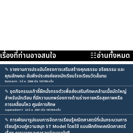
เรื่องที่ท่านอาจสนใจ
☷อ่านทั้งหมด
✎
รายงานการประเมินโครงการเสริมสร้างคุณธรรม จริยธรรม และ
คุณลักษณะ อันพึงประสงค์ของนักเรียนโรงเรียนวัดลั่นทม
Nutnarin : 3 มี.ค. 2566 เปิด 103106 ครั้ง
✎
ชุดกิจกรรมเก้าอี้ฝึกนั่งทรงตัวเพื่อส่งเสริมทักษะกล้ามเนื้อมัดใหญ่
สำหรับนักเรียน ที่มีความบกพร่องทางด้านร่างกายหรือสุขภาพหรือ
การเคลื่อนไหว ศูนย์การศึกษ
supavadee11 : 22 มิ.ย. 2561 เปิด 105164 ครั้ง
✎
การพัฒนารูปแบบการจัดการเรียนรู้คณิตศาสตร์ที่เน้นกระบวนการ
เรียนรู้ควบคู่ความสนุก 5T Model โดยใช้ แบบฝึกทักษะคณิตศาสตร์