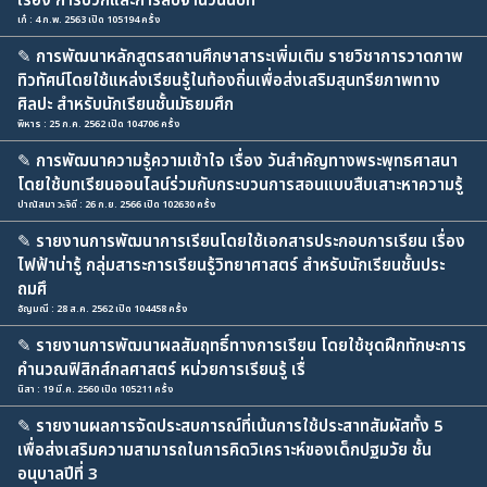
เรื่อง การบวกและการลบจำนวนนับที
เก๋ : 4 ก.พ. 2563 เปิด 105194 ครั้ง
✎
การพัฒนาหลักสูตรสถานศึกษาสาระเพิ่มเติม รายวิชาการวาดภาพ
ทิวทัศน์โดยใช้แหล่งเรียนรู้ในท้องถิ่นเพื่อส่งเสริมสุนทรียภาพทาง
ศิลปะ สำหรับนักเรียนชั้นมัธยมศึก
พิหาร : 25 ก.ค. 2562 เปิด 104706 ครั้ง
✎
การพัฒนาความรู้ความเข้าใจ เรื่อง วันสำคัญทางพระพุทธศาสนา
โดยใช้บทเรียนออนไลน์ร่วมกับกระบวนการสอนแบบสืบเสาะหาความรู้
ปาณัสมา วะจิดี : 26 ก.ย. 2566 เปิด 102630 ครั้ง
✎
รายงานการพัฒนาการเรียนโดยใช้เอกสารประกอบการเรียน เรื่อง
ไฟฟ้าน่ารู้ กลุ่มสาระการเรียนรู้วิทยาศาสตร์ สำหรับนักเรียนชั้นประ
ถมศึ
อัญมณี : 28 ส.ค. 2562 เปิด 104458 ครั้ง
✎
รายงานการพัฒนาผลสัมฤทธิ์ทางการเรียน โดยใช้ชุดฝึกทักษะการ
คำนวณฟิสิกส์กลศาสตร์ หน่วยการเรียนรู้ เรื่
นิสา : 19 มี.ค. 2560 เปิด 105211 ครั้ง
✎
รายงานผลการจัดประสบการณ์ที่เน้นการใช้ประสาทสัมผัสทั้ง 5
เพื่อส่งเสริมความสามารถในการคิดวิเคราะห์ของเด็กปฐมวัย ชั้น
อนุบาลปีที่ 3