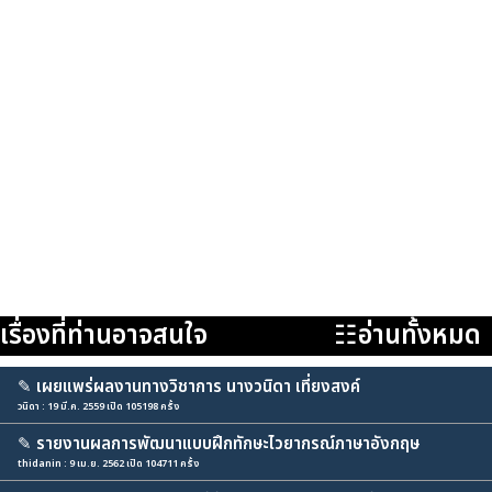
เรื่องที่ท่านอาจสนใจ
☷อ่านทั้งหมด
✎
เผยแพร่ผลงานทางวิชาการ นางวนิดา เที่ยงสงค์
วนิดา : 19 มี.ค. 2559 เปิด 105198 ครั้ง
✎
รายงานผลการพัฒนาแบบฝึกทักษะไวยากรณ์ภาษาอังกฤษ
thidanin : 9 เม.ย. 2562 เปิด 104711 ครั้ง