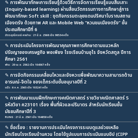
✎
การพัฒนาทักษะการเรียนรู้ด้วยวิธีการจัดการเรียนรู้แบบสืบเสาะ
(Inquiry-based learning) ผ่านสื่อนวัตกรรมทางการศึกษาสู่การ
พัฒนาทักษะ Soft skill : ชุดกิจกรรมตะลุยแดนปริศนาโบราณสถาน
เมืองตรัง ด้วยภาพ AR และ Mobile Web “หวนชมเมืองตรัง” ชั้น
ประถมศึกษาปีที่ 6
ฉัตรสุณีภรณ์ คงปาน : 21 มิ.ย. 2568 เปิด 98534 ครั้ง
✎
การประเมินโครงการพัฒนาคุณภาพการศึกษาตามแนวหลัก
ปรัชญาของเศรษฐกิจ พอเพียง โรงเรียนบ้านอุไร จังหวัดสตูล ปีการ
ศึกษา 2561
ฟาน : 20 เม.ย. 2562 เปิด 104567 ครั้ง
✎
การจัดกิจกรรมเคลื่อนไหวและจังหวะเพื่อพัฒนาความสามารถด้าน
อารมณ์-จิตใจ ของเด็กระดับชั้นอนุบาลปีที่ 2
แป๋ว : 6 ก.ค. 2565 เปิด 103241 ครั้ง
✎
การพัฒนาแบบฝึกทักษะทางคณิตศาสตร์ รายวิชาคณิตศาสตร์ 5
รหัสวิชา ค23101 เรื่อง พื้นที่ผิวและปริมาตร สำหรับนักเรียนชั้น
มัธยมศึกษาปีที่ 3
RUNG : 21 มิ.ย. 2561 เปิด 104858 ครั้ง
✎
ชื่อเรื่อง : รายงานการประเมินโครงการระบบดูแลช่วยเหลือ
นักเรียนโรงเรียนบ้านควน โดยใช้รูปแบบการประเมินแบบซิป (CIPP