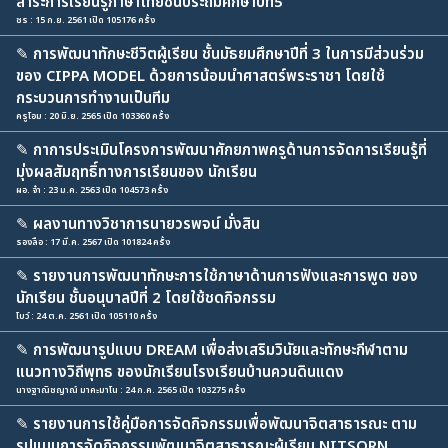
สาระการเรียนรู้ภาษาไทยชั้นประถมศึกษาปีที่5
ชร : 15 ก.ย. 2561 เปิด 105176 ครั้ง
✎
การพัฒนาทักษะชีวิตผู้เรียน ชั้นมัธยมศึกษาปีที่ 3 ในการมีส่วนร่วม
ของ CIPPA MODEL ด้วยการน้อมนำศาสตร์พระราชา โดยใช้
กระบวนการทำงานเป็นทีม
ครูโอม : 20 มิ.ย. 2565 เปิด 103360 ครั้ง
✎
กาการประเมินโครงการพัฒนาศักยภาพครูด้านการจัดการเรียนรู้ที่
มุ่งผลสัมฤทธิ์ทางการเรียนของ นักเรียน
ผอ. จ๋า : 23 ม.ค. 2563 เปิด 104573 ครั้ง
✎
ผลงานทางวิชาการนายวรพจน์ มั่งสิน
รองลือ : 17 มี.ค. 2567 เปิด 101824 ครั้ง
✎
รายงานการพัฒนาทักษะการใช้ภาษาด้านการฟังและการพูด ของ
นักเรียน ชั้นอนุบาลปีที่ 2 โดยใช้ชดกิจกรรม
โบว์ : 24 ต.ค. 2561 เปิด 105110 ครั้ง
✎
การพัฒนารูปแบบ DREAM เพื่อส่งเสริมวินัยและทักษะกีฬาตาม
แนวทางวิถีพุทธ ของนักเรียนโรงเรียนบ้านควนดินแดง
นางฐาณิชญาณ์ มาคะมาโน : 24 ก.ค. 2565 เปิด 103275 ครั้ง
✎
รายงานการใช้คู่มือการจัดกิจกรรมเพื่อพัฒนาจิตสาธารณะ ตาม
รูปแบบการจัดกิจกรรมพัฒนาจิตสาธารณะผู้เรียน NITSORN