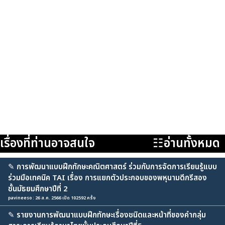
เรื่องที่ท่านอาจสนใจ
☷อ่านทั้งหมด
✎
การพัฒนาแบบฝึกทักษะคณิตศาสตร์ ร่วมกับการจัดการเรียนรู้แบบ
ร่วมมือเทคนิค TAI เรื่อง การแยกตัวประกอบของพหุนามดีกรีสอง
ชั้นมัธยมศึกษาปีที่ 2
pavineeso : 26 ส.ค. 2566 เปิด 102592 ครั้ง
✎
รายงานการพัฒนาแบบฝึกทักษะเรื่องชนิดและหน้าที่ของคำกลุ่ม