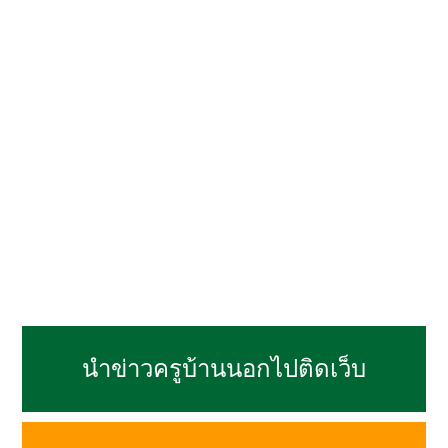
นำข่าวครูบ้านนอกไปติดเว็บ