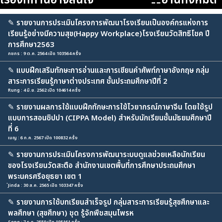
เรื่องที่ท่านอาจสนใจ
☷อ่านทั้งหมด
✎
รายงานการประเมินโครงการพัฒนาโรงเรียนเป็นองค์กรแห่งการ
เรียนรู้อย่างมีความสุข(Happy Workplace)โรงเรียนวัดสิทธิโชค ปี
การศึกษา2563
กชกร : 9 ต.ค. 2564 เปิด 103564 ครั้ง
✎
แบบฝึกเสริมทักษะการอ่านและการเขียนคำศัพท์ภาษาอังกฤษ กลุ่ม
สาระการเรียนรู้ภาษาต่างประเทศ ชั้นประถมศึกษาปีที่ 2
Rung : 4 มิ.ย. 2562 เปิด 104614 ครั้ง
✎
รายงานผลการใช้แบบฝึกทักษะการใช้ไวยากรณ์ภาษาจีน โดยใช้รูป
แบบการสอนซิปปา (CIPPA Model) สำหรับนักเรียนชั้นมัธยมศึกษาปี
ที่ 6
เบญ : 6 ก.ค. 2567 เปิด 100832 ครั้ง
✎
รายงานการประเมินโครงการพัฒนาระบบดูแลช่วยเหลือนักเรียน
ของโรงเรียนวัดสะตือ สำนักงานเขตพื้นที่การศึกษาประถมศึกษา
พระนครศรีอยุธยา เขต 1
่Jinda : 30 ส.ค. 2565 เปิด 103347 ครั้ง
✎
รายงานการใช้บทเรียนสำเร็จรูป กลุ่มสาระการเรียนรู้สุขศึกษาและ
พลศึกษา (สุขศึกษา) ชุด รู้จักพืชสมุนไพรห