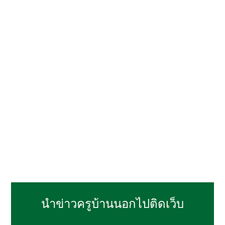
นำข่าวครูบ้านนอกไปติดเว็บ