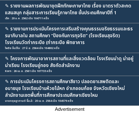
✎
รายงานผลการพัฒนาชุดฝึกทักษะภาษาไทย เรื่อง มาตราตัวสะกด
แสนสนุก กลุ่มสาระการเรียนรู้ภาษาไทย ชั้นประถมศึกษาปีที่ 1
เอ็ก : 20 ม.ค. 2562 เปิด 104711 ครั้ง
✎
รายงานการประเมินโครงการเสริมสร้างคุณธรรมจริยธรรมและธร
รมาภิบาลใน สถานศึกษา “ป้องกันการทุจริต” (โรงเรียนสุจริต)
โรงเรียนวัดท่ากระบือ (ท่ากระบือ พิทยาคาร
ไพรัช ลิ้มวิไล : 27 มิ.ย. 2564 เปิด 104802 ครั้ง
✎
โครงการพัฒนาอาคารสถานที่และสิ่งแวดล้อม โรงเรียนน่าดู น่าอยู่
น่าเรียน โรงเรียนอู่ทอง สังกัดสำนักงาน
Korn : 26 เม.ย. 2561 เปิด 107733 ครั้ง
✎
การประเมินโครงการสถานศึกษาสีขาว ปลอดยาเสพติดและ
อบายมุข โรงเรียนบ้านห้วยไม้หก อำเภออมก๋อย จังหวัดเชียงใหม่
สำนักงานเขตพื้นที่การศึกษาประถมศึกษาเชียงใหม
นายกฤษฎากานต์ จี๋มะลิ : 20 เม.ย. 2564 เปิด 104579 ครั้ง
Advertisement