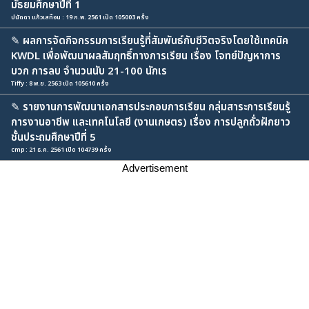
มัธยมศึกษาปีที่ 1
ปนัดดา แก้วเสทือน : 19 ก.พ. 2561 เปิด 105003 ครั้ง
✎
ผลการจัดกิจกรรมการเรียนรู้ที่สัมพันธ์กับชีวิตจริงโดยใช้เทคนิค
KWDL เพื่อพัฒนาผลสัมฤทธิ์ทางการเรียน เรื่อง โจทย์ปัญหาการ
บวก การลบ จำนวนนับ 21-100 นักเร
Tiffy : 8 พ.ย. 2563 เปิด 105610 ครั้ง
✎
รายงานการพัฒนาเอกสารประกอบการเรียน กลุ่มสาระการเรียนรู้
การงานอาชีพ และเทคโนโลยี (งานเกษตร) เรื่อง การปลูกถั่วฝักยาว
ชั้นประถมศึกษาปีที่ 5
cmp : 21 ธ.ค. 2561 เปิด 104739 ครั้ง
Advertisement