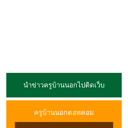
นำข่าวครูบ้านนอกไปติดเว็บ
ครูบ้านนอกดอทคอม