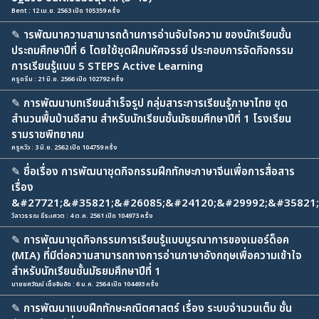
Bent : 12 เม.ย. 2563 เปิด 105359 ครั้ง
✎
ารพัฒนาความสามารถด้านการอ่านจับใจความ ของนักเรียนชั้น
ประถมศึกษาปีที่ 6 โดยใช้ชุดฝึกมหัศจรรย์ ประกอบการจัดกิจกรรม
การเรียนรู้แบบ 5 STEPS Active Learning
ครูดรีม : 21 มิ.ย. 2566 เปิด 102792 ครั้ง
✎
การพัฒนาบทเรียนสำเร็จรูป กลุ่มสาระการเรียนรู้ภาษาไทย ชุด
สำนวนพื้นบ้านอีสาน สำหรับนักเรียนชั้นมัธยมศึกษาปีที่ 1 โรงเรียน
รามราชพิทยาคม
ครูหวิว : 3 มิ.ย. 2562 เปิด 104759 ครั้ง
✎
ชื่อเรื่อง การพัฒนาชุดกิจกรรมฝึกทักษะภาษาจีนเพื่อการสื่อสาร
เรื่อง
&#27721;&#35821;&#26085;&#24120;&#29992;&#35821;
วิลาวรรณ ธีระเศวต : 4 ต.ค. 2561 เปิด 104973 ครั้ง
✎
การพัฒนาชุดกิจกรรมการเรียนรู้แบบบูรณาการของเมอร์ด็อค
(MIA) ที่มีต่อความสามารถทางการอ่านภาษาอังกฤษเพื่อความเข้าใจ
สำหรับนักเรียนชั้นมัธยมศึกษาปีที่ 1
นายยศวัฒน์ เชื้อจันอัด : 6 ม.ค. 2564 เปิด 104493 ครั้ง
✎
การพัฒนาแบบฝึกทักษะคณิตศาสตร์ เรื่อง ระบบจำนวนเต็ม ชั้น