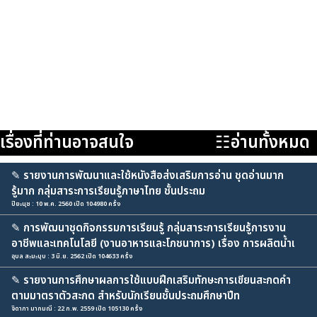
เรื่องที่ท่านอาจสนใจ
☷อ่านทั้งหมด
✎
รายงานการพัฒนาและใช้หนังสือส่งเสริมการอ่าน ชุดอ่านมาก
รู้มาก กลุ่มสาระการเรียนรู้ภาษาไทย ชั้นประถม
ปิยะนุช : 10 พ.ค. 2560 เปิด 104980 ครั้ง
✎
การพัฒนาชุดกิจกรรมการเรียนรู้ กลุ่มสาระการเรียนรู้การงาน
อาชีพและเทคโนโลยี (งานอาหารและโภชนาการ) เรื่อง การผลิตน้ำเ
อุบล สะมะบุบ : 3 มิ.ย. 2562 เปิด 104633 ครั้ง
✎
รายงานการศึกษาผลการใช้แบบฝึกเสริมทักษะการเขียนสะกดคำ
ตามมาตราตัวสะกด สำหรับนักเรียนชั้นประถมศึกษาปีท
จิดาภา มากมณี : 22 ก.พ. 2559 เปิด 105130 ครั้ง