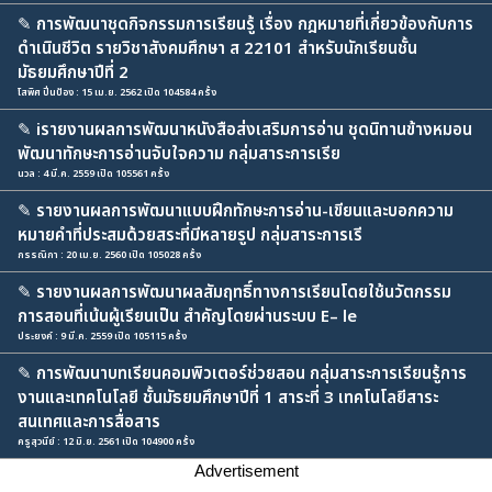
✎
การพัฒนาชุดกิจกรรมการเรียนรู้ เรื่อง กฎหมายที่เกี่ยวข้องกับการ
ดำเนินชีวิต รายวิชาสังคมศึกษา ส 22101 สำหรับนักเรียนชั้น
มัธยมศึกษาปีที่ 2
โสพิศ ปิ่นป้อง : 15 เม.ย. 2562 เปิด 104584 ครั้ง
✎
iรายงานผลการพัฒนาหนังสือส่งเสริมการอ่าน ชุดนิทานข้างหมอน
พัฒนาทักษะการอ่านจับใจความ กลุ่มสาระการเรีย
นวล : 4 มี.ค. 2559 เปิด 105561 ครั้ง
✎
รายงานผลการพัฒนาแบบฝึกทักษะการอ่าน-เขียนและบอกความ
หมายคำที่ประสมด้วยสระที่มีหลายรูป กลุ่มสาระการเรี
กรรณิกา : 20 เม.ย. 2560 เปิด 105028 ครั้ง
✎
รายงานผลการพัฒนาผลสัมฤทธิ์ทางการเรียนโดยใช้นวัตกรรม
การสอนที่เน้นผู้เรียนเป็น สำคัญโดยผ่านระบบ E– le
ประยงค์ : 9 มี.ค. 2559 เปิด 105115 ครั้ง
✎
การพัฒนาบทเรียนคอมพิวเตอร์ช่วยสอน กลุ่มสาระการเรียนรู้การ
งานและเทคโนโลยี ชั้นมัธยมศึกษาปีที่ 1 สาระที่ 3 เทคโนโลยีสาระ
สนเทศและการสื่อสาร
ครูสุวนีย์ : 12 มิ.ย. 2561 เปิด 104900 ครั้ง
Advertisement