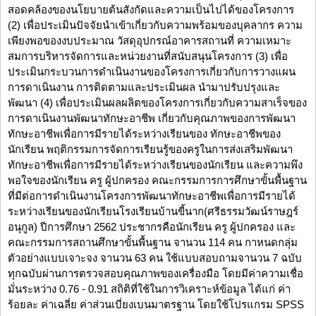
สอดคล้องของนโยบายต้นสังกัดและความเป็นไปได้ของโครงการ
(2) เพื่อประเมินปัจจัยนำเข้าเกี่ยวกับความพร้อมของบุคลากร ความ
เพียงพอของงบประมาณ วัสดุอุปกรณ์อาคารสถานที่ ความเหมาะ
สมการบริหารจัดการและหน่วยงานที่สนับสนุนโครงการ (3) เพื่อ
ประเมินกระบวนการดำเนินงานของโครงการเกี่ยวกับการวางแผน
การดาเนินงาน การติดตามและประเมินผล นำมาปรับปรุงและ
พัฒนา (4) เพื่อประเมินผลผลิตของโครงการเกี่ยวกับความสาเร็จของ
การดาเนินงานพัฒนาทักษะอาชีพ เกี่ยวกับคุณภาพของการพัฒนา
ทักษะอาชีพเพื่อการมีรายได้ระหว่างเรียนของ ทักษะอาชีพของ
นักเรียน พฤติกรรมการจัดการเรียนรู้ของครูในการส่งเสริมพัฒนา
ทักษะอาชีพเพื่อการมีรายได้ระหว่างเรียนของนักเรียน และความพึง
พอใจของนักเรียน ครู ผู้ปกครอง คณะกรรมการการศึกษาขั้นพื้นฐาน
ที่มีต่อการดำเนินงานโครงการพัฒนาทักษะอาชีพเพื่อการมีรายได้
ระหว่างเรียนของนักเรียนโรงเรียนบ้านขี้นาก(ศรีธรรมวัฒน์ราษฎร์
อนุกูล) ปีการศึกษา 2562 ประชากรคือนักเรียน ครู ผู้ปกครอง และ
คณะกรรมการสถานศึกษาขั้นพื้นฐาน จานวน 114 คน กาหนดกลุ่ม
ตัวอย่างแบบเจาะจง จานวน 63 คน ใช้แบบสอบถามจานวน 7 ฉบับ
ทุกฉบับผ่านการตรวจสอบคุณภาพของเครื่องมือ โดยมีค่าความเชื่อ
มั่นระหว่าง 0.76 - 0.91 สถิติที่ใช้ในการวิเคราะห์ข้อมูล ได้แก่ ค่า
ร้อยละ ค่าเฉลี่ย ค่าส่วนเบี่ยงเบนมาตรฐาน โดยใช้โปรแกรม SPSS