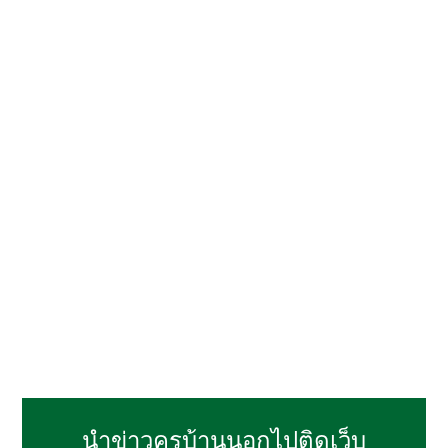
นำข่าวครูบ้านนอกไปติดเว็บ