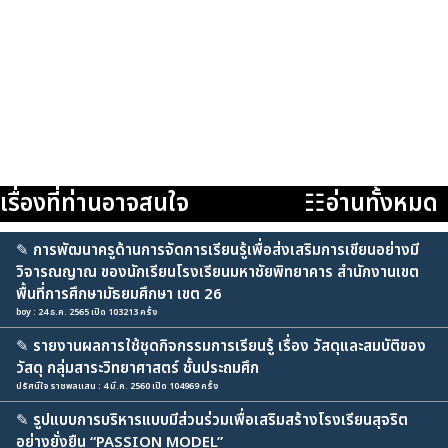
เรื่องที่ท่านอาจสนใจ
☷อ่านทั้งหมด
✎
การพัฒนาครูด้านการจัดการเรียนรู้เพื่อส่งเสริมการเขียนอย่างมี
วิจารณญาณ ของนักเรียนโรงเรียนมหาชัยพิทยาคาร สำนักงานเขต
พื้นที่การศึกษามัธยมศึกษา เขต 26
boy : 24 ธ.ค. 2565 เปิด 103213 ครั้ง
✎
รายงานผลการใช้ชุดกิจกรรมการเรียนรู้ เรื่อง วัสดุและสมบัติของ
วัสดุ กลุ่มสาระวิทยาศาสตร์ ชั้นประถมศึก
ปรัศนีใจ ราชพลแสน : 4 มี.ค. 2560 เปิด 104969 ครั้ง
✎
รูปแบบการบริหารแบบมีส่วนร่วมเพื่อเสริมสร้างโรงเรียนสุจริต
อย่างยั่งยืน “PASSION MODEL”