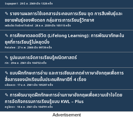
Supapon1 : 29 มิ.ย. 2569 เปิด 1328 ครั้ง
✎
รายงานผลการใช้เอกสารประกอบการเรียน ชุด การสืบพันธุ์และ
ขยายพันธุ์ของพืชดอก กลุ่มสาระการเรียนรู้วิทยาศ
เพลินจิต กิจรักษ์ กิจรักษ์ : 28 ส.ค. 2559 เปิด 105115 ครั้ง
✎
การศึกษาตลอดชีวิต (Lifelong Learning): การพัฒนาทักษะใน
ยุคที่การเรียนรู้ไม่หยุดนิ่ง
Patalee : 27 ก.พ. 2568 เปิด 99739 ครั้ง
✎
รูปแบบการจัดการเรียนรู้คณิตศาสตร์
rin : 29 พ.ย. 2561 เปิด 104732 ครั้ง
✎
แบบฝึกทักษะการอ่าน และการเขียนสะกดคำภาษาอังกฤษเพื่อการ
สื่อสารของนักเรียนชั้นประถมศึกษาปีที่ 4 เรื่อง
แจ๋วแหวว : 17 ม.ค. 2561 เปิด 105207 ครั้ง
✎
การพัฒนาชุดฝึกทักษะการอ่านภาษาอังกฤษเพื่อความเข้าใจโดย
การจัดกิจกรรมการเรียนรู้แบบ KWL – Plus
ครูจิตรา : 18 ส.ค. 2561 เปิด 104791 ครั้ง
Advertisement