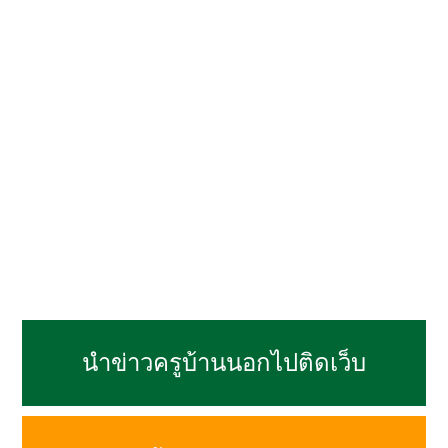
นำข่าวครูบ้านนอกไปติดเว็บ