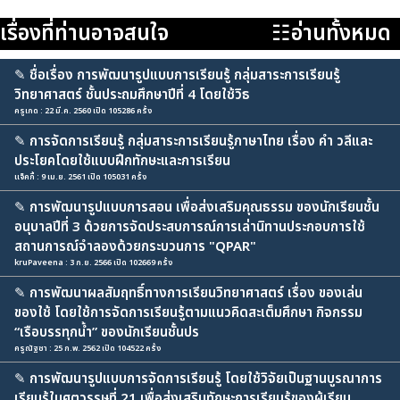
เรื่องที่ท่านอาจสนใจ
☷อ่านทั้งหมด
✎
ชื่อเรื่อง การพัฒนารูปแบบการเรียนรู้ กลุ่มสาระการเรียนรู้
วิทยาศาสตร์ ชั้นประถมศึกษาปีที่ 4 โดยใช้วิธ
ครูเกด : 22 มี.ค. 2560 เปิด 105286 ครั้ง
✎
การจัดการเรียนรู้ กลุ่มสาระการเรียนรู้ภาษาไทย เรื่อง คำ วลีและ
ประโยคโดยใช้แบบฝึกทักษะและการเรียน
แจ็คกี้ : 9 เม.ย. 2561 เปิด 105031 ครั้ง
✎
การพัฒนารูปแบบการสอน เพื่อส่งเสริมคุณธรรม ของนักเรียนชั้น
อนุบาลปีที่ 3 ด้วยการจัดประสบการณ์การเล่านิทานประกอบการใช้
สถานการณ์จำลองด้วยกระบวนการ "QPAR"
kruPaveena : 3 ก.ย. 2566 เปิด 102669 ครั้ง
✎
การพัฒนาผลสัมฤทธิ์ทางการเรียนวิทยาศาสตร์ เรื่อง ของเล่น
ของใช้ โดยใช้การจัดการเรียนรู้ตามแนวคิดสะเต็มศึกษา กิจกรรม
“เรือบรรทุกน้ำ” ของนักเรียนชั้นปร
ครูณัฐชา : 25 ก.พ. 2562 เปิด 104522 ครั้ง
✎
การพัฒนารูปแบบการจัดการเรียนรู้ โดยใช้วิจัยเป็นฐานบูรณาการ
เรียนรู้ในศตวรรษที่ 21 เพื่อส่งเสริมทักษะการเรียนรู้ของผู้เรียน