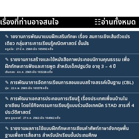
เรื่องที่ท่านอาจสนใจ
☷อ่านทั้งหมด
✎
ายงานการพัฒนาแบบฝึกเสริมทักษะ เรื่อง สมการเชิงเส้นตัวแปร
เดียว กลุ่มสาระการเรียนรู้คณิตศาสตร์ ชั้นมัธ
ครูหวิล : 27 มี.ค. 2560 เปิด 105092 ครั้ง
✎
รายงานการสร้างและใช้หนังสือภาพประกอบนิทานคุณธรรม เพื่อ
ฝึกทักษะการฟังและการพูด สำหรับเด็กปฐมวัย อายุ 3 – 4 ปี
เข็มทอง : 4 ก.ค. 2565 เปิด 103226 ครั้ง
✎
การพัฒนาการจัดการเรียนการสอนแบบสร้างสรรค์เป็นฐาน (CBL)
ปุย : 22 ก.พ. 2565 เปิด 103378 ครั้ง
✎
การพัฒนาเอกสารประกอบการเรียนรู้ เรื่องประเทศเพื่อนบ้านใน
อาเซียน โดยใช้กิจกรรมการเรียนรู้แบบร่วมมือเทคนิค STAD สาระที่ 4
ประวัติศาสตร์
อุทร ชูณรงค์ : 27 ก.ค. 2562 เปิด 104562 ครั้ง
✎
รายงานผลการใช้แบบฝึกทักษะการเขียนคำศัพท์ภาษาอังกฤษพื้น
ฐานเพื่อการสื่อสาร สำหรับนักเรียนชั้นประถมศึกษ