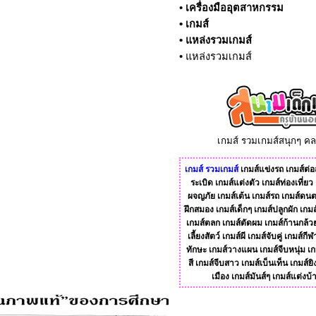
•
เครื่องมืออุตสาหกรรม
•
เกมส์
•
แหล่งรวมเกมส์
•
แหล่งรวมเกมส์
เกมส์ รวมเกมส์สนุกๆ ค
เกมส์
รวมเกมส์
เกมส์แข่งรถ
เกมส์ต่อส
ระเบิด
เกมส์แต่งตัว
เกมส์ท่องเที่ยว
ผจญภัย
เกมส์เต้น
เกมส์รถ
เกมส์ดนต
ฝึกสมอง
เกมส์เด็กๆ
เกมส์ปลูกผัก
เกมส
เกมส์ตลก
เกมส์ตัดผม
เกมส์ก้านกล้ว
เลี้ยงสัตว์
เกมส์ผี
เกมส์จับคู่
เกมส์กีฬ
ทักษะ
เกมส์วางแผน
เกมส์จีบหนุ่ม
เก
สี
เกมส์จีบสาว
เกมส์เบ็นเท็น
เกมส์ยิ
เมือง
เกมส์มันส์ๆ
เกมส์แต่งบ้