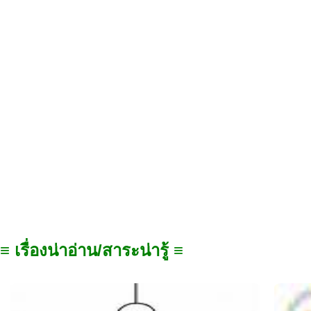
≡ เรื่องน่าอ่าน/สาระน่ารู้ ≡