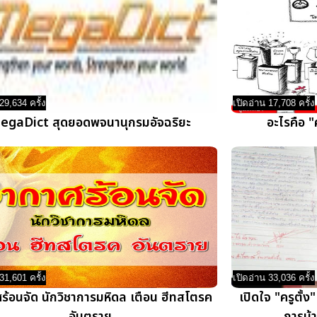
29,634 ครั้ง
เปิดอ่าน 17,708 ครั้ง
egaDict สุดยอดพจนานุกรมอัจฉริยะ
อะไรคือ 
31,601 ครั้ง
เปิดอ่าน 33,036 ครั้ง
ร้อนจัด นักวิชาการมหิดล เตือน ฮีทสโตรค
เปิดใจ "ครูตั้ง"
อันตราย
การบ้