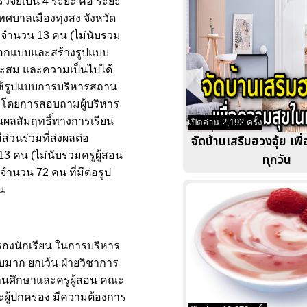
ิจัยเป็น 4 ระยะ คือ ระยะ
บาลเมืองทุ่งสง จังหวัด
จำนวน 13 คน (ไม่นับรวม
 ออกแบบและสร้างรูปแบบ
าะสม และความเป็นไปได้
ใช้รูปแบบการบริหารสถาน
า โดยการสอบถามผู้บริหาร
นนผลสัมฤทธิ์ทางการเรียน
เปิดอ่าน 2,192 ครั้ง
่วนร่วมที่ส่งผลต่อ
จัดบ้านเสริมฮวงจุ้ย เพ
คน (ไม่นับรวมครูผู้สอน
ทุกวัน
ำนวน 72 คน ที่มีต่อรูป
น
รองนักเรียน ในการบริหาร
บมาก ยกเว้น ฝ่ายวิชาการ
ถานศึกษาและครูผู้สอน คณะ
ละผู้ปกครอง มีความต้องการ