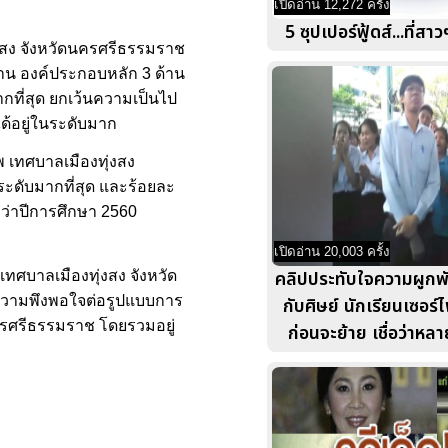
เปิดอ่าน 12,272 ครั้ง
5 ซุปเปอร์ฟู้ดส์...ที่สา
งสง จังหวัดนครศรีธรรมราช
าน องค์ประกอบหลัก 3 ด้าน
ที่สุด ยกเว้นความเป็นไป
้อยู่ในระดับมาก
 เทศบาลเมืองทุ่งสง
ะดับมากที่สุด และร้อยละ
กว่าปีการศึกษา 2560
เปิดอ่าน 20,003 ครั้ง
คลิปประทับใจความผูกพั
ทศบาลเมืองทุ่งสง จังหวัด
ีความพึงพอใจต่อรูปแบบการ
กับศิษย์ นักเรียนเซอร์
ครศรีธรรมราช โดยรวมอยู่
ก่อนจะย้าย เชื่อว่าหลา