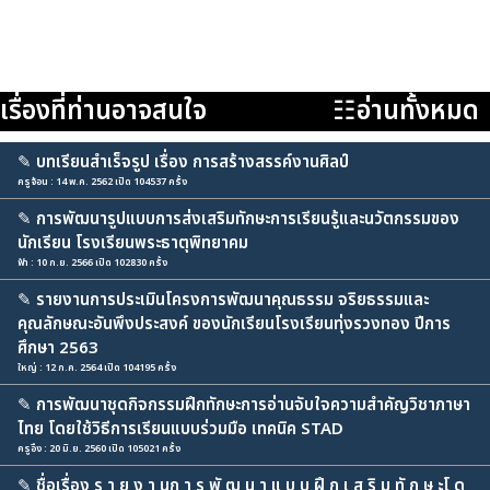
เรื่องที่ท่านอาจสนใจ
☷อ่านทั้งหมด
✎
บทเรียนสำเร็จรูป เรื่อง การสร้างสรรค์งานศิลป์
ครูจ้อน : 14 พ.ค. 2562 เปิด 104537 ครั้ง
✎
การพัฒนารูปแบบการส่งเสริมทักษะการเรียนรู้และนวัตกรรมของ
นักเรียน โรงเรียนพระธาตุพิทยาคม
ฟ้า : 10 ก.ย. 2566 เปิด 102830 ครั้ง
✎
รายงานการประเมินโครงการพัฒนาคุณธรรม จริยธรรมและ
คุณลักษณะอันพึงประสงค์ ของนักเรียนโรงเรียนทุ่งรวงทอง ปีการ
ศึกษา 2563
ใหญ่ : 12 ก.ค. 2564 เปิด 104195 ครั้ง
✎
การพัฒนาชุดกิจกรรมฝึกทักษะการอ่านจับใจความสำคัญวิชาภาษา
ไทย โดยใช้วิธีการเรียนแบบร่วมมือ เทคนิค STAD
ครูอืง : 20 มิ.ย. 2560 เปิด 105021 ครั้ง
✎
ชื่อเรื่อง ร า ย ง า นก า ร พั ฒ น า แ บ บ ฝึ ก เ ส ริ ม ทั ก ษ ะโ ด