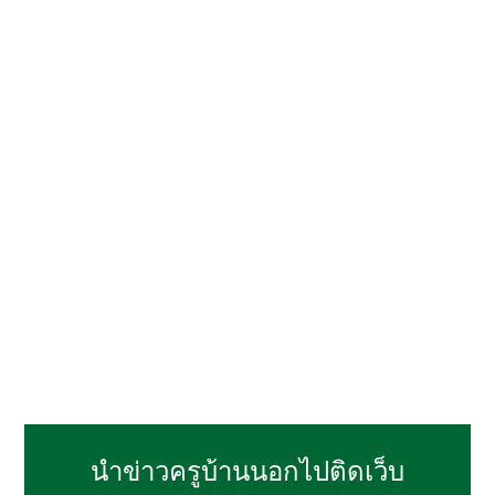
นำข่าวครูบ้านนอกไปติดเว็บ