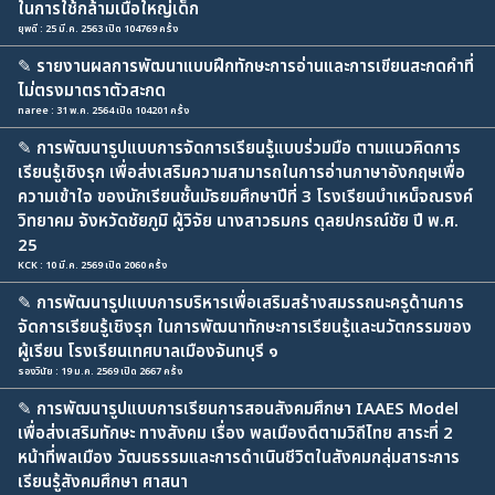
ในการใช้กล้ามเนื้อใหญ่เด็ก
ยุพดี : 25 มี.ค. 2563 เปิด 104769 ครั้ง
✎
รายงานผลการพัฒนาแบบฝึกทักษะการอ่านและการเขียนสะกดคำที่
ไม่ตรงมาตราตัวสะกด
naree : 31 พ.ค. 2564 เปิด 104201 ครั้ง
✎
การพัฒนารูปแบบการจัดการเรียนรู้แบบร่วมมือ ตามแนวคิดการ
เรียนรู้เชิงรุก เพื่อส่งเสริมความสามารถในการอ่านภาษาอังกฤษเพื่อ
ความเข้าใจ ของนักเรียนชั้นมัธยมศึกษาปีที่ 3 โรงเรียนบำเหน็จณรงค์
วิทยาคม จังหวัดชัยภูมิ ผู้วิจัย นางสาวธมกร ดุลยปกรณ์ชัย ปี พ.ศ.
25
KCK : 10 มี.ค. 2569 เปิด 2060 ครั้ง
✎
การพัฒนารูปแบบการบริหารเพื่อเสริมสร้างสมรรถนะครูด้านการ
จัดการเรียนรู้เชิงรุก ในการพัฒนาทักษะการเรียนรู้และนวัตกรรมของ
ผู้เรียน โรงเรียนเทศบาลเมืองจันทบุรี ๑
รองวินัย : 19 ม.ค. 2569 เปิด 2667 ครั้ง
✎
การพัฒนารูปแบบการเรียนการสอนสังคมศึกษา IAAES Model
เพื่อส่งเสริมทักษะ ทางสังคม เรื่อง พลเมืองดีตามวิถีไทย สาระที่ 2
หน้าที่พลเมือง วัฒนธรรมและการดำเนินชีวิตในสังคมกลุ่มสาระการ
เรียนรู้สังคมศึกษา ศาสนา