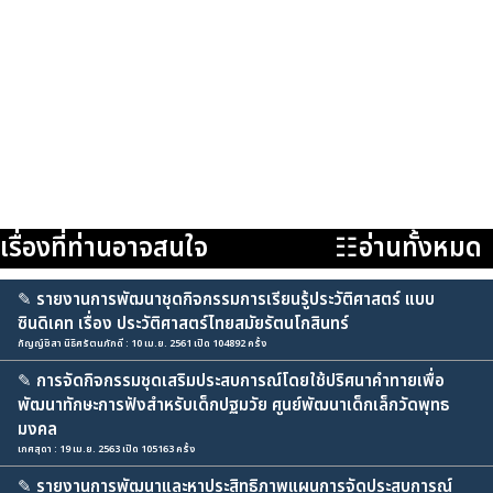
เรื่องที่ท่านอาจสนใจ
☷อ่านทั้งหมด
✎
รายงานการพัฒนาชุดกิจกรรมการเรียนรู้ประวัติศาสตร์ แบบ
ซินดิเคท เรื่อง ประวัติศาสตร์ไทยสมัยรัตนโกสินทร์
กัญญ์ชิสา นิธิศรัตนภักดี : 10 เม.ย. 2561 เปิด 104892 ครั้ง
✎
การจัดกิจกรรมชุดเสริมประสบการณ์โดยใช้ปริศนาคำทายเพื่อ
พัฒนาทักษะการฟังสำหรับเด็กปฐมวัย ศูนย์พัฒนาเด็กเล็กวัดพุทธ
มงคล
เกศสุดา : 19 เม.ย. 2563 เปิด 105163 ครั้ง
✎
รายงานการพัฒนาและหาประสิทธิภาพแผนการจัดประสบการณ์