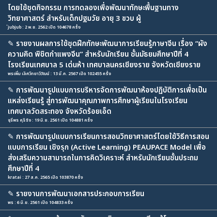
โดยใช้ชุดกิจกรรม การทดลองเพื่อพัฒนาทักษะพื้นฐานทาง
วิทยาศาสตร์ สำหรับเด็กปฐมวัย อายุ 3 ขวบ ผู้
่jubjub : 2 พ.ย. 2562 เปิด 104678 ครั้ง
✎
รายงานผลการใช้ชุดฝึกทักษะพัฒนาการเรียนรู้ภาษาจีน เรื่อง “ผัง
ความคิด พิชิตกำแพงจีน” สำหรับนักเรียน ชั้นมัธยมศึกษาปีที่ 4
โรงเรียนเทศบาล 5 เด่นห้า เทศบาลนครเชียงราย จังหวัดเชียงราย
พรเพิ่ม เลิศวิทยาวิวัฒน์ : 13 มี.ค. 2567 เปิด 102455 ครั้ง
✎
การพัฒนารูปแบบการบริหารจัดการพัฒนาห้องปฏิบัติการเพื่อเป็น
แหล่งเรียนรู้ สู่การพัฒนาคุณภาพการศึกษาผู้เรียนในโรงเรียน
เทศบาลวัดสระทอง จังหวัดร้อยเอ็ด
จุรีพร คุริรัง : 19 มิ.ย. 2561 เปิด 104881 ครั้ง
✎
การพัฒนารูปแบบการเรียนการสอนวิทยาศาสตร์โดยใช้วิธีการสอน
แบบการเรียน เชิงรุก (Active Learning) PEAUPACE Model เพื่อ
ส่งเสริมความสามารถในการคิดวิเคราะห์ สำหรับนักเรียนชั้นประถม
ศึกษาปีที่ 4
kratai : 27 ส.ค. 2565 เปิด 103870 ครั้ง
✎
รายงานการพัฒนาเอกสารประกอบการเรียน
พร : 6 มิ.ย. 2561 เปิด 104833 ครั้ง