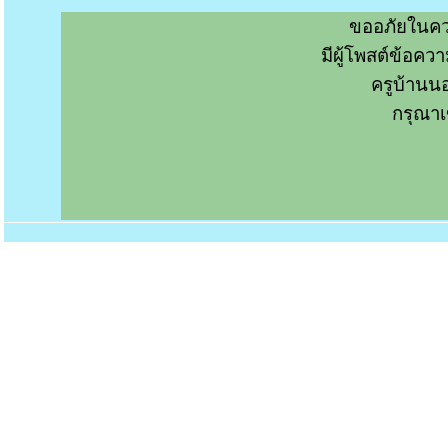
ขออภัยในคว
มีผู้โพสต์ข้อค
ครูบ้านน
กรุณาเ