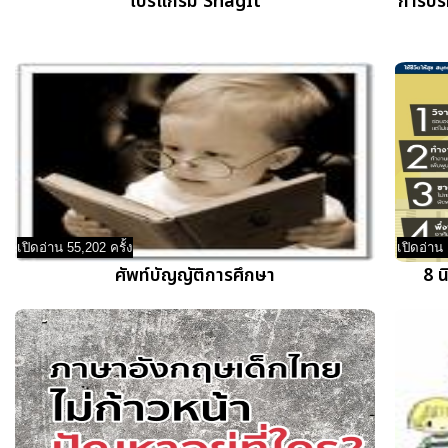
โปรแกรม SnagIt
การบริ
เปิดอ่าน 55,202 ครั้ง
เปิดอ่าน 
ศัพท์บัญญัติการศึกษา
8 น