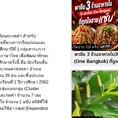
เขียนสะกดคำ สำหรับ
มฤทธิ์ทางการเรียนก่อนและ
เปิดอ่าน 318 ครั้ง
กษาปีที่ 1 กลุ่มสาระการ
พาชิม 3 ร้านอาหารในว
กษะภาษาไทย เพื่อพัฒนาทักษะ
(One Bangkok) ที่ถู
ครั้งนี้ คือ นักเรียนชั้น
 เทศบาลนครสงขลา อำเภอ
ำนวน 26 คน และชั้นประถม
คเรียนที่ 1 ปีการศึกษา 2562
่มแบบกลุ่ม (Cluster
ยนสะกดคำ จำนวน 7 เล่ม
ำนวน 1 ฉบับ สถิติที่ใช้
ยใช้ค่า t-test (Dependent