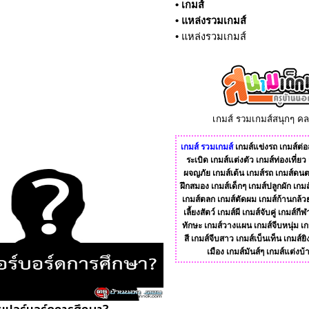
•
เกมส์
•
แหล่งรวมเกมส์
•
แหล่งรวมเกมส์
เกมส์ รวมเกมส์สนุกๆ ค
เกมส์
รวมเกมส์
เกมส์แข่งรถ
เกมส์ต่อส
ระเบิด
เกมส์แต่งตัว
เกมส์ท่องเที่ยว
ผจญภัย
เกมส์เต้น
เกมส์รถ
เกมส์ดนต
ฝึกสมอง
เกมส์เด็กๆ
เกมส์ปลูกผัก
เกมส
เกมส์ตลก
เกมส์ตัดผม
เกมส์ก้านกล้ว
เลี้ยงสัตว์
เกมส์ผี
เกมส์จับคู่
เกมส์กีฬ
ทักษะ
เกมส์วางแผน
เกมส์จีบหนุ่ม
เก
สี
เกมส์จีบสาว
เกมส์เบ็นเท็น
เกมส์ยิ
เมือง
เกมส์มันส์ๆ
เกมส์แต่งบ้