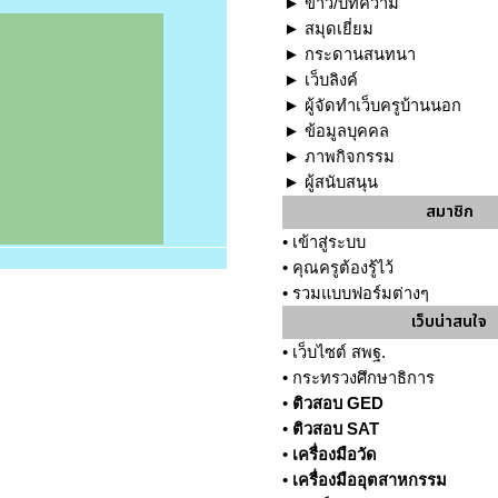
►
ข่าว/บทความ
►
สมุดเยี่ยม
►
กระดานสนทนา
►
เว็บลิงค์
►
ผู้จัดทำเว็บครูบ้านนอก
►
ข้อมูลบุคคล
►
ภาพกิจกรรม
►
ผู้สนับสนุน
สมาชิก
•
เข้าสู่ระบบ
•
คุณครูต้องรู้ไว้
•
รวมแบบฟอร์มต่างๆ
เว็บน่าสนใจ
•
เว็บไซต์ สพฐ.
•
กระทรวงศึกษาธิการ
•
ติวสอบ GED
•
ติวสอบ SAT
•
เครื่องมือวัด
•
เครื่องมืออุตสาหกรรม