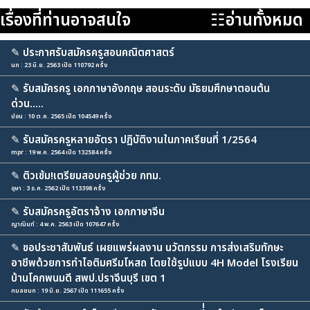
เรื่องที่ท่านอาจสนใจ
☷อ่านทั้งหมด
✎
ประกาศรับสมัครครูสอนคณิตศาสตร์
นก : 23 มิ.ย. 2563 เปิด 110792 ครั้ง
✎
รับสมัครครู เอกภาษาอังกฤษ สอนระดับ มัธยมศึกษาตอนต้น
ด่วน.....
ปอน : 10 ต.ค. 2565 เปิด 104549 ครั้ง
✎
รับสมัครครูหลายอัตรา ปฏิบัติงานในภาคเรียนที่ 1/2564
mpr : 19 พ.ค. 2564 เปิด 132584 ครั้ง
✎
ติวเข้ม!เตรียมสอบครูผู้ช่วย กทม.
อุษา : 3 ธ.ค. 2562 เปิด 113398 ครั้ง
✎
รับสมัครครูอัตราจ้าง เอกภาษาจีน
ญาณินท์ : 4 พ.ค. 2563 เปิด 107647 ครั้ง
✎
ขอประชาสัมพันธ์ เผยแพร่ผลงาน นวัตกรรม การส่งเสริมทักษะ
อาชีพด้วยการทำไอติมศรีมโหสถ โดยใช้รูปแบบ 4H Model โรงเรียน
บ้านโคกพนมดี สพป.ปราจีนบุรี เขต 1
กมลชนก : 19 มิ.ย. 2567 เปิด 111655 ครั้ง