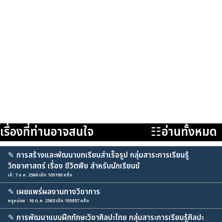
เรื่องที่ท่านอาจสนใจ
☷อ่านทั้งหมด
✎
การสร้างและพัฒนาบทเรียนสำเร็จรูป กลุ่มสาระการเรียนรู้
วิทยาศาสตร์ เรื่อง ชีวิตพืช สำหรับนักเรียนชั
เอ๋ : 7 ธ.ค. 2560 เปิด 105100 ครั้ง
✎
เผยแพร่ผลงานทางวิชาการ
ครูหน่อย : 16 ต.ค. 2563 เปิด 105057 ครั้ง
✎
การพัฒนาแบบฝึกทักษะวิชาศิลปะไทย กลุ่มสาระการเรียนรู้ศิลปะ