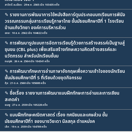
สาวิตรี ละเอียด : 29 พ.ค. 2565 เปิด 103435 ครั้ง
✎
รายงานการพัฒนาการใช้หนังสือการ์ตูนประกอบบทเรียนการพินิจ
วรรณกรรมกลุ่มสาระเรียนรู้ภาษาไทย ชั้นมัธยมศึกษาปีที่ 1 โรงเรียน
บ้านแก้งวิทยา องค์การบริหารส่วน
one : 10 ส.ค. 2562 เปิด 104622 ครั้ง
✎
การพัฒนารูปแบบการจัดการเรียนรู้ด้วยการสร้างสรรค์เป็นฐานสู่
ชุมชน (CBL plus) เพื่อเสริมสร้างทักษะความคิดสร้างสรรค์และ
นวัตกรรม สำหรับนักเรียนชั้นม
nuipk : 26 ก.พ. 2564 เปิด 104341 ครั้ง
✎
การพัฒนาทักษะการอ่านภาษาอังกฤษเพื่อความเข้าใจของนักเรียน
ชั้นมัธยมศึกษาปีที่ 5 ที่เรียนด้วยชุดกิจกรรม
กุ้ง : 21 ต.ค. 2560 เปิด 105680 ครั้ง
✎
ชื่อเรื่อง รายงานการพัฒนาแบบฝึกทักษะการอ่านและการเขียน
สะกดคำ
ชมพู : 27 ม.ค. 2559 เปิด 105228 ครั้ง
✎
แบบฝึกทักษะคณิตศาสตร์ เรื่อง ทศนิยมและเศษส่วน ชั้น
มัธยมศึกษาปีที่1 ของนางวิยะดา นิลสกุล ตำแหน่งค
เล็ก : 19 ก.ย. 2559 เปิด 104789 ครั้ง