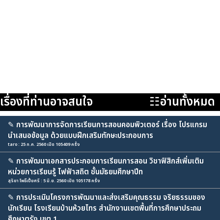
เรื่องที่ท่านอาจสนใจ
☷อ่านทั้งหมด
✎
การพัฒนาการจัดการเรียนการสอนคอมพิวเตอร์ เรื่อง โปรแกรม
นำเสนอข้อมูล ด้วยแบบฝึกเสริมทักษะประกอบการ
taro : 25 ก.ค. 2560 เปิด 105409 ครั้ง
✎
การพัฒนาเอกสารประกอบการเรียนการสอน วิชาฟิสิกส์เพิ่มเติม
หน่วยการเรียนรู้ ไฟฟ้าสถิต ชั้นมัธยมศึกษาปีท
สุริยา โพธิ์เปี้ยศรี : 5 มิ.ย. 2560 เปิด 105178 ครั้ง
✎
การประเมินโครงการพัฒนาและส่งเสริมคุณธรรม จริยธรรมของ
นักเรียน โรงเรียนบ้านห้วยไทร สำนักงานเขตพื้นที่การศึกษาประถม
ศึกษาตรัง เขต 1