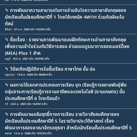
วณี : 17 ม.ค. 2566 เปิด 103095 ครั้ง
✎
การพัฒนาความสามารถในการอ่านจับใจความภาษาอังกฤษของ
นักเรียนชั้นมัธยมศึกษาปีที่ 1 โดยใช้เทคนิค 4W1H ร่วมกับผังมโน
ทัศน์
ธิติมา : 27 ม.ค. 2565 เปิด 103355 ครั้ง
✎
ชื่อเรื่อง : รายงานการพัฒนาแบบฝึกทักษะการอ่านภาษาอังกฤษ
เพื่อความเข้าใจร่วมกับวิธีการสอน อ่านแบบบูรณาการของเมอร์ด็อค
(MIA) Plus 1 สำห
หนูดี : 16 มิ.ย. 2561 เปิด 104786 ครั้ง
✎
วิจัยเชิงปฎิบัติการในชั้นเรียน ภาษาไทย ชั้น ป๓
ครูนานา : 13 พ.ย. 2568 เปิด 98409 ครั้ง
✎
ผลการใช้เอกสารประกอบการเรียน ชุด เรียนรู้การขยายพันธุ์พืช
กลุ่มสาระการเรียนรู้การงานอาชีพและเทคโนโลยี (งานเกษตร) ชั้น
ประถมศึกษาปีที่ 6 โรงเรียนบ้า
ST : 24 มิ.ย. 2561 เปิด 104767 ครั้ง
✎
การพัฒนาผลสัมฤทธิ์ทางการเรียน รายวิชาสังคมศึกษาของ
นักเรียนชั้นประถมศึกษาปีที่ 5 ในรายวิชาประวัติศาสตร์ เรื่อง
พัฒนาการของอาณาจักรอยุธยา สำหรับนักเรียนชั้นประถมศึกษาปีที่ 5
tane : 13 เม.ย. 2566 เปิด 103233 ครั้ง