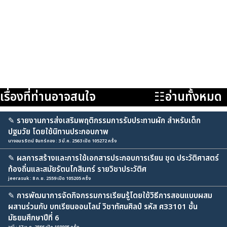
เรื่องที่ท่านอาจสนใจ
☷อ่านทั้งหมด
✎
รายงานการส่งเสริมพฤติกรรมการรับประทานผัก สำหรับเด็ก
ปฐมวัย โดยใช้นิทานประกอบภาพ
นางอมรรัตน์ จันทร์กอง : 3 มี.ค. 2563 เปิด 105272 ครั้ง
✎
ผลการสร้างและการใช้เอกสารประกอบการเรียน ชุด ประวัติศาสตร์
ท้องถิ่นและสมัยรัตนโกสินทร์ รายวิชาประวัติศ
jeerasuk : 8 ก.ย. 2559 เปิด 105205 ครั้ง
✎
การพัฒนาการจัดกิจกรรมการเรียนรู้โดยใช้วิธีการสอนแบบผสม
ผสานร่วมกับ บทเรียนออนไลน์ วิชาทัศนศิลป์ รหัส ศ33101 ชั้น
มัธยมศึกษาปีที่ 6