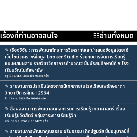
เรื่องที่ท่านอาจสนใจ
☷อ่านทั้งหมด
✎
เรื่องวิจัย : การพัฒนาทักษะการวิเคราะห์และนำเสนอข้อมูลโดยใช้
เว็บไซต์วิเคราะห์ข้อมูล Looker Studio ร่วมกับการจัดการเรียนรู้
แบบผสมผสาน รายวิชาวิทยาการคำนวณ2 ชั้นมัธยมศึกษาปีที่ 5 โรง
เรียนวัฒโนทัยพายัพ
ครูโน่ : 27 ส.ค. 2568 เปิด 98348 ครั้ง
✎
รายงานการประเมินโครงการนิเทศภายในโรงเรียนเพรักษมาตา
วิทยา ปีการศึกษา 2564
ชิ : 19 พ.ย. 2565 เปิด 103080 ครั้ง
✎
ชื่อผลงาน การพัฒนาชุดกิจกรรมการเรียนรู้วิทยาศาสตร์ เรื่อง
เรียนรู้ชีวิตสัตว์ กลุ่มสาระการเรียนรู้วิท
สีตี : 16 ต.ค. 2560 เปิด 104973 ครั้ง
✎
รายงานการพัฒนาคุณธรรม จริยธรรม เด็กปฐมวัย ชั้นอนุบาลปีที่