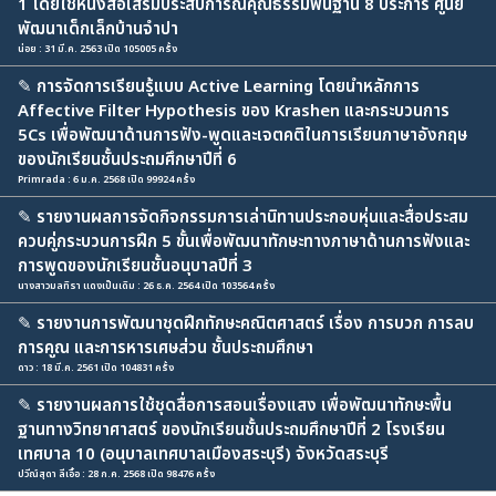
1 โดยใช้หนังสือเสริมประสบการณ์คุณธรรมพื้นฐาน 8 ประการ ศูนย์
พัฒนาเด็กเล็กบ้านจำปา
น่อย : 31 มี.ค. 2563 เปิด 105005 ครั้ง
✎
การจัดการเรียนรู้แบบ Active Learning โดยนำหลักการ
Affective Filter Hypothesis ของ Krashen และกระบวนการ
5Cs เพื่อพัฒนาด้านการฟัง-พูดและเจตคติในการเรียนภาษาอังกฤษ
ของนักเรียนชั้นประถมศึกษาปีที่ 6
Primrada : 6 ม.ค. 2568 เปิด 99924 ครั้ง
✎
รายงานผลการจัดกิจกรรมการเล่านิทานประกอบหุ่นและสื่อประสม
ควบคู่กระบวนการฝึก 5 ขั้นเพื่อพัฒนาทักษะทางภาษาด้านการฟังและ
การพูดของนักเรียนชั้นอนุบาลปีที่ 3
นางสาวมลทิรา แดงเป็นเดิม : 26 ธ.ค. 2564 เปิด 103564 ครั้ง
✎
รายงานการพัฒนาชุดฝึกทักษะคณิตศาสตร์ เรื่อง การบวก การลบ
การคูณ และการหารเศษส่วน ชั้นประถมศึกษา
ดาว : 18 มี.ค. 2561 เปิด 104831 ครั้ง
✎
รายงานผลการใช้ชุดสื่อการสอนเรื่องแสง เพื่อพัฒนาทักษะพื้น
ฐานทางวิทยาศาสตร์ ของนักเรียนชั้นประถมศึกษาปีที่ 2 โรงเรียน
เทศบาล 10 (อนุบาลเทศบาลเมืองสระบุรี) จังหวัดสระบุรี
ปวีณ์สุดา ลีเอื้อ : 28 ก.ค. 2568 เปิด 98476 ครั้ง