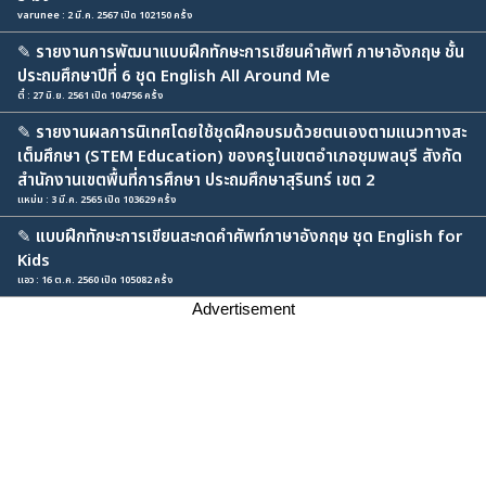
varunee : 2 มี.ค. 2567 เปิด 102150 ครั้ง
✎
รายงานการพัฒนาแบบฝึกทักษะการเขียนคำศัพท์ ภาษาอังกฤษ ชั้น
ประถมศึกษาปีที่ 6 ชุด English All Around Me
ตี๋ : 27 มิ.ย. 2561 เปิด 104756 ครั้ง
✎
รายงานผลการนิเทศโดยใช้ชุดฝึกอบรมด้วยตนเองตามแนวทางสะ
เต็มศึกษา (STEM Education) ของครูในเขตอำเภอชุมพลบุรี สังกัด
สำนักงานเขตพื้นที่การศึกษา ประถมศึกษาสุรินทร์ เขต 2
แหม่ม : 3 มี.ค. 2565 เปิด 103629 ครั้ง
✎
แบบฝึกทักษะการเขียนสะกดคำศัพท์ภาษาอังกฤษ ชุด English for
Kids
แอว : 16 ต.ค. 2560 เปิด 105082 ครั้ง
Advertisement