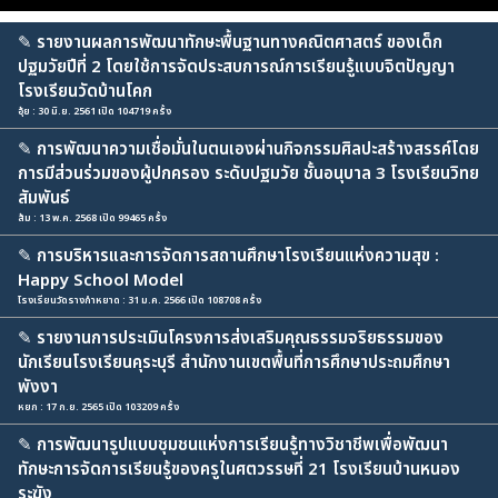
✎
รายงานผลการพัฒนาทักษะพื้นฐานทางคณิตศาสตร์ ของเด็ก
ปฐมวัยปีที่ 2 โดยใช้การจัดประสบการณ์การเรียนรู้แบบจิตปัญญา
โรงเรียนวัดบ้านโคก
อุ้ย : 30 มิ.ย. 2561 เปิด 104719 ครั้ง
✎
การพัฒนาความเชื่อมั่นในตนเองผ่านกิจกรรมศิลปะสร้างสรรค์โดย
การมีส่วนร่วมของผู้ปกครอง ระดับปฐมวัย ชั้นอนุบาล 3 โรงเรียนวิทย
สัมพันธ์
ส้ม : 13 พ.ค. 2568 เปิด 99465 ครั้ง
✎
การบริหารและการจัดการสถานศึกษาโรงเรียนแห่งความสุข :
Happy School Model
โรงเรียนวัดรางกำหยาด : 31 ม.ค. 2566 เปิด 108708 ครั้ง
✎
รายงานการประเมินโครงการส่งเสริมคุณธรรมจริยธรรมของ
นักเรียนโรงเรียนคุระบุรี สำนักงานเขตพื้นที่การศึกษาประถมศึกษา
พังงา
หยก : 17 ก.ย. 2565 เปิด 103209 ครั้ง
✎
การพัฒนารูปแบบชุมชนแห่งการเรียนรู้ทางวิชาชีพเพื่อพัฒนา
ทักษะการจัดการเรียนรู้ของครูในศตวรรษที่ 21 โรงเรียนบ้านหนอง
ระฆัง