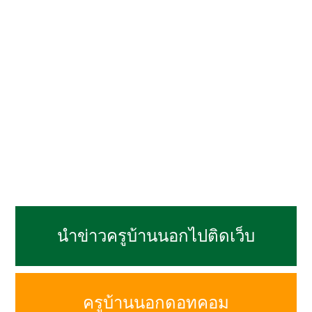
นำข่าวครูบ้านนอกไปติดเว็บ
ครูบ้านนอกดอทคอม