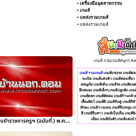
•
เครื่องมืออุตสาหกรรม
•
เกมส์
•
แหล่งรวมเกมส์
•
แหล่งรวมเกมส์
เกมส์ รวมเกมส์สนุกๆ ค
เกมส์
รวมเกมส์
เกมส์แข่งรถ
เกมส์ต่อส
ระเบิด
เกมส์แต่งตัว
เกมส์ท่องเที่ยว
ผจญภัย
เกมส์เต้น
เกมส์รถ
เกมส์ดนต
ฝึกสมอง
เกมส์เด็กๆ
เกมส์ปลูกผัก
เกมส
เกมส์ตลก
เกมส์ตัดผม
เกมส์ก้านกล้ว
เลี้ยงสัตว์
เกมส์ผี
เกมส์จับคู่
เกมส์กีฬ
ทักษะ
เกมส์วางแผน
เกมส์จีบหนุ่ม
เก
สี
เกมส์จีบสาว
เกมส์เบ็นเท็น
เกมส์ยิ
บข้าราชการครูฯ (ฉบับที่.) พ.ศ....
เมือง
เกมส์มันส์ๆ
เกมส์แต่งบ้