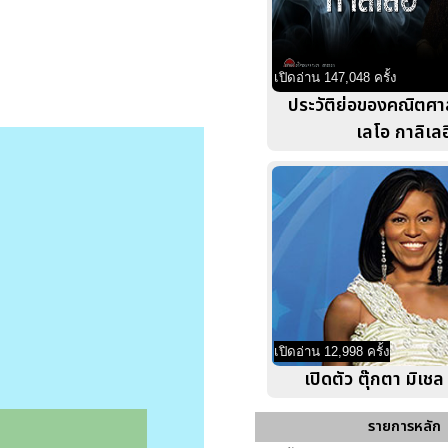
เปิดอ่าน 147,048 ครั้ง
ประวัติย่อของคณิตศาส
เลโอ กาลิเลอ
เปิดอ่าน 12,998 ครั้ง
เปิดตัว ตุ๊กตา มิเช
รายการหลัก