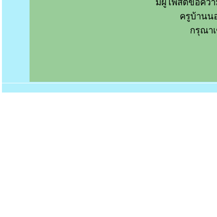
มีผู้โพสต์ข้อค
ครูบ้านน
กรุณาเ