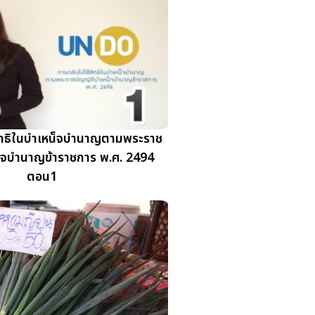
ิทธิในบำเหน็จบำนาญตามพระราช
น็จบำนาญข้าราชการ พ.ศ. 2494
ตอน1