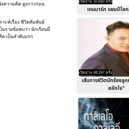
เปิดอ่าน 10,693 ครั้ง
ผังความคิด สูงกว่าก่อน
เดนมาร์ก แชมป์โลก
ห์เรื่อง ชีวิตสัมพันธ์
็นรายข้อพบว่า นักเรียนมี
ิด เป็นลำดับแรก
เปิดอ่าน 48,247 ครั้ง
เส้นทางชีวิตนักร้องลูก
สลักใจ"