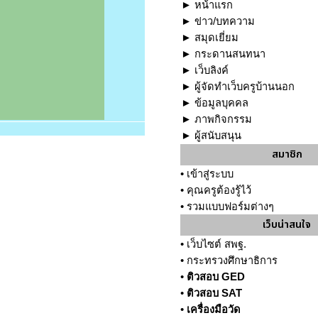
►
หน้าแรก
►
ข่าว/บทความ
►
สมุดเยี่ยม
►
กระดานสนทนา
►
เว็บลิงค์
►
ผู้จัดทำเว็บครูบ้านนอก
►
ข้อมูลบุคคล
►
ภาพกิจกรรม
►
ผู้สนับสนุน
สมาชิก
•
เข้าสู่ระบบ
•
คุณครูต้องรู้ไว้
•
รวมแบบฟอร์มต่างๆ
เว็บน่าสนใจ
•
เว็บไซต์ สพฐ.
•
กระทรวงศึกษาธิการ
•
ติวสอบ GED
•
ติวสอบ SAT
•
เครื่องมือวัด