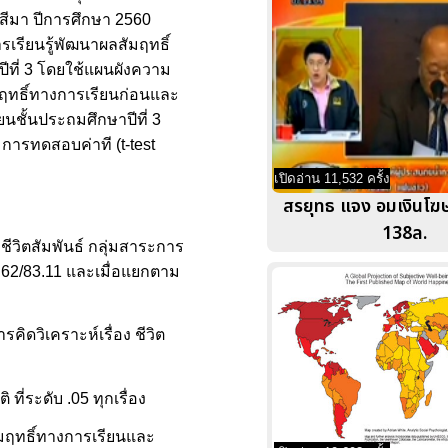
สีมา ปีการศึกษา 2560
เรียนรู้พัฒนาผลสัมฤทธิ์
ปีที่ 3 โดยใช้แผนผังความ
ัมฤทธิ์ทางการเรียนก่อนและ
ชั้นประถมศึกษาปีที่ 3
 การทดสอบค่าที (t-test
เปิดอ่าน 11,532 ครั้ง
สรยุทธ แจง อมเงินโ
138ล.
ีวิตสัมพันธ์ กลุ่มสาระการ
4.62/83.11 และเมื่อแยกตาม
ดวิเคราะห์เรื่อง ชีวิต
ที่ระดับ .05 ทุกเรื่อง
มฤทธิ์ทางการเรียนและ