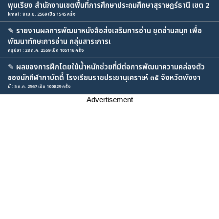
พุมเรียง สำนักงานเขตพื้นที่การศึกษาประถมศึกษาสุราษฎร์ธานี เขต 2
kmai : 8 เม.ย. 2569 เปิด 1545 ครั้ง
✎
รายงานผลการพัฒนาหนังสือส่งเสริมการอ่าน ชุดอ่านสนุก เพื่อ
พัฒนาทักษะการอ่าน กลุ่มสาระการเ
ครูปลา : 28 ก.ค. 2559 เปิด 105116 ครั้ง
✎
ผลของการฝึกโดยใช้น้ำหนักช่วยที่มีต่อการพัฒนาความคล่องตัว
ของนักกีฬากาบัดดี้ โรงเรียนราชประชานุเคราะห์ ๓๕ จังหวัดพังงา
มี้ : 5 ก.ค. 2567 เปิด 100829 ครั้ง
Advertisement