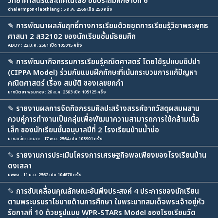
วิทยาศาสตร์และเทคโนโลยี ชั้นประถมศึกษาปีที่ 6
chalermpon4 laothiang : 5 ก.ค. 2569 เปิด 250 ครั้ง
✎
การพัฒนาผลสัมฤทธิ์ทางการเรียนด้วยชุดการเรียนรู้วิชาพระพุทธ
ศาสนา 2 ส32102 ของนักเรียนชั้นมัธยมศึก
ADDY : 22 ม.ค. 2561 เปิด 105015 ครั้ง
✎
การพัฒนากิจกรรมการเรียนรู้คณิตศาสตร์ โดยใช้รูปแบบซิปปา
(CIPPA Model) ร่วมกับแบบฝึกทักษะที่เน้นกระบวนการแก้ปัญหา
คณิตศาสตร์ เรื่อง สมบัติ ของเลขยกกำ
นางนิตยา พรมกอง : 26 ส.ค. 2563 เปิด 105125 ครั้ง
✎
รายงานผลการจัดกิจกรรมศิลปะสร้างสรรค์จากวัสดุผสมผสาน
ควบคู่การทำงานเป็นกลุ่มเพื่อพัฒนาความสามารถการใช้กล้ามเนื้อ
เล็ก ของนักเรียนชั้นอนุบาลปีที่ 2 โรงเรียนบ้านน้ำบ่อ
นางอาอีดะ เจะเลาะ : 17 พ.ย. 2564 เปิด 103901 ครั้ง
✎
รายงานการประเมินโครงการเศรษฐกิจพอเพียงของโรงเรียนบ้าน
ดงเสลา
นพพล : 11 มิ.ย. 2562 เปิด 104670 ครั้ง
✎
การขับเคลื่อนคุณลักษณะอันพึงประสงค์ 4 ประการของนักเรียน
ตามพระบรมราโชบายด้านการศึกษา ในพระบาทสมเด็จพระเจ้าอยู่หัว
รัชกาลที่ 10 ด้วยรูปแบบ WPR-STARs Model ของโรงเรียนวัด