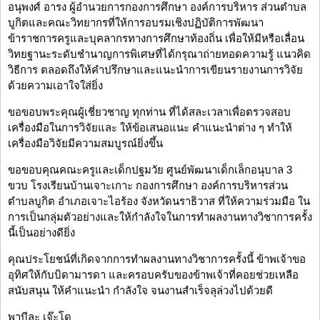
อนุพงศ์ อารง ผู้อำนวยการกองการศึกษา องค์การบริหาร ส่วนตำบล
บูกิตและคณะวิทยากรที่ให้การอบรมเชิงปฏิบัติการพัฒนา
ข้าราชการครูและบุคลากรทางการศึกษาท้องถิ่น เพื่อให้มีหรือเลื่อน
วิทยฐานะระดับชำนาญการพิเศษที่ได้กรุณาถ่ายทอดความรู้ แนวคิด
วิธีการ ตลอดถึงให้คำปรึกษาและแนะนำการเขียนรายงานการวิจัย
ด้วยความเอาใจใส่ยิ่ง
ขอขอบพระคุณผู้เชี่ยวชาญ ทุกท่าน ที่ได้สละเวลาเพื่อตรวจสอบ
เครื่องมือในการวิจัยและ ให้ข้อเสนอแนะ คำแนะนำต่าง ๆ ทำให้
เครื่องมือวิจัยมีความสมบูรณ์ยิ่งขึ้น
ขอขอบคุณคณะครูและเด็กปฐมวัย ศูนย์พัฒนาเด็กเล็กอนุบาล 3
ขวบ โรงเรียนบ้านเจาะเกาะ กองการศึกษา องค์การบริหารส่วน
ตำบลบูกิต อำเภอเจาะไอร้อง จังหวัดนราธิวาส ที่ให้ความร่วมมือ ใน
การเป็นกลุ่มตัวอย่างและให้กำลังใจในการทำผลงานทางวิชาการครั้ง
นี้เป็นอย่างดียิ่ง
คุณประโยชน์ที่เกิดจากการทำผลงานทางวิชาการครั้งนี้ ข้าพเจ้าขอ
อุทิศให้กับบิดามารดา และครอบครับของข้าพเจ้าที่คอยช่วยเหลือ
สนับสนุน ให้คำแนะนำ กำลังใจ จนงานสำเร็จลุล่วงไปด้วยดี
พาบีละ เจ๊ะโด