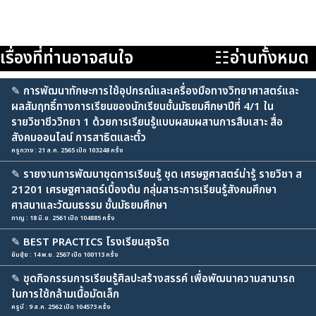
เรื่องที่ท่านอาจสนใจ
☷อ่านทั้งหมด
✎
การพัฒนาทักษะการใช้อุปกรณ์และเครื่องมือทางวิทยาศาสตร์และ
ผลสัมฤทธิ์ทางการเรียนของนักเรียนชั้นมัธยมศึกษาปีที่ 4/1 ใน
รายวิชาชีววิทยา 1 ด้วยการเรียนรู้แบบผสมผสานการสืบเสาะ สื่อ
สังคมออนไลน์ การสาธิตและตั๋ว
ครูกวาง : 21 ส.ค. 2565 เปิด 103248 ครั้ง
✎
รายงานการพัฒนาชุดการเรียนรู้ ชุด เศรษฐศาสตร์น่ารู้ รายวิชา ส
21201 เศรษฐศาสตร์เบื้องต้น กลุ่มสาระการเรียนรู้สังคมศึกษา
ศาสนาและวัฒนธรรม ชั้นมัธยมศึกษา
กาญ : 18 มิ.ย. 2561 เปิด 104885 ครั้ง
✎
BEST PRACTICS โรงเรียนสุจริต
ยิมยุ้ย : 14 พ.ย. 2567 เปิด 100113 ครั้ง
✎
ชุดกิจกรรมการเรียนรู้ศิลปะสร้างสรรค์ เพื่อพัฒนาความสามารถ
ในการใช้กล้ามเนื้อมัดเล็ก
ครูบี : 9 ส.ค. 2562 เปิด 104573 ครั้ง