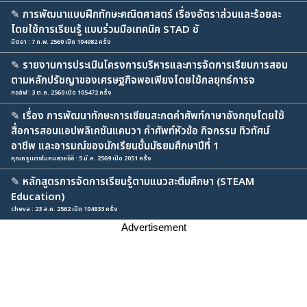
✎
การพัฒนาแบบฝึกทักษะคณิตศาสตร์ เรื่องอัตราส่วนและร้อยละ
โดยใช้การเรียนรู้ แบบร่วมมือเทคนิค STAD ชั
นิตยา : 7 ก.พ. 2560 เปิด 104982 ครั้ง
✎
รายงานการประเมินโครงการบริหารและการจัดการเรียนการสอน
ตามหลักปรัชญาของเศรษฐกิจพอเพียงโดยใช้กลยุทธ์การจ
กอล์ฟ : 3 ต.ค. 2560 เปิด 105472 ครั้ง
✎
เรื่อง การพัฒนาทักษะการเขียนสะกดคำศัพท์ภาษาอังกฤษโดยใช้
สื่อการสอนแอปพลิเคชันแคนวา คำศัพท์หัวข้อ กิจกรรม ทิวทัศน์
อาชีพ และอารมณ์ของนักเรียนชั้นมัธยมศึกษาปีที่ 1
คุณครูแตงโมคนสวยอิอิ : 5 มี.ค. 2569 เปิด 2051 ครั้ง
✎
หลักสูตรการจัดการเรียนรู้ตามแนวสะตีมศึกษา (STEAM
Education)
cheva : 23 ส.ค. 2562 เปิด 104833 ครั้ง
Advertisement