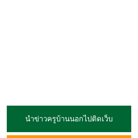
นำข่าวครูบ้านนอกไปติดเว็บ