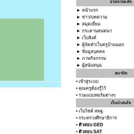
รายการหลัก
►
หน้าแรก
►
ข่าว/บทความ
►
สมุดเยี่ยม
►
กระดานสนทนา
►
เว็บลิงค์
►
ผู้จัดทำเว็บครูบ้านนอก
►
ข้อมูลบุคคล
►
ภาพกิจกรรม
►
ผู้สนับสนุน
สมาชิก
•
เข้าสู่ระบบ
•
คุณครูต้องรู้ไว้
•
รวมแบบฟอร์มต่างๆ
เว็บน่าสนใจ
•
เว็บไซต์ สพฐ.
•
กระทรวงศึกษาธิการ
•
ติวสอบ GED
•
ติวสอบ SAT