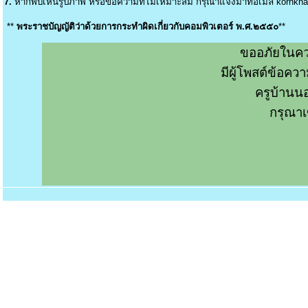
7.
หากพบเห็นรูปภาพ หรือข้อความที่ไม่เหมาะสม กรุณาแจ้งมาที่อีเมล์
kornkh
**
พระราชบัญญัติว่าด้วยการกระทำผิดเกี่ยวกับคอมพิวเตอร์ พ.ศ.๒๕๕๐
**
ขออภัยในคว
มีผู้โพสต์ข้อค
ครูบ้านน
กรุณาเ