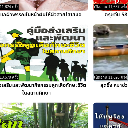
11,824 ครั้ง
เปิดอ่าน 11,687 ครั้ง
ีดูแลผิวพรรณในหน้าฝนให้ผิวสวยใสเสมอ
ตรุษจีน 58 
18,578 ครั้ง
เปิดอ่าน 11,626 ครั้ง
ส่งเสริมและพัฒนากิจกรรมลูกเสือทักษะชีวิต
สุดซึ้ง หมาช่
ในสถานศึกษา