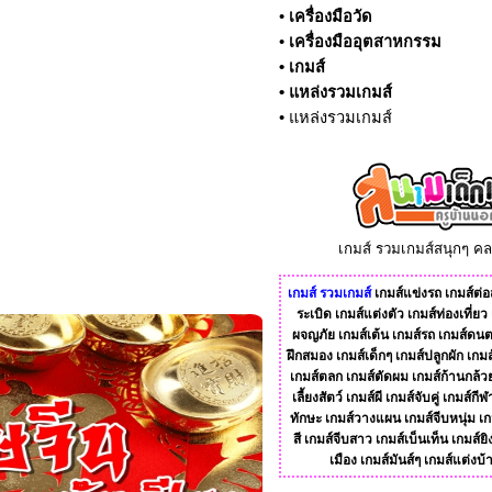
•
เครื่องมือวัด
•
เครื่องมืออุตสาหกรรม
•
เกมส์
•
แหล่งรวมเกมส์
•
แหล่งรวมเกมส์
เกมส์ รวมเกมส์สนุกๆ ค
เกมส์
รวมเกมส์
เกมส์แข่งรถ
เกมส์ต่อส
ระเบิด
เกมส์แต่งตัว
เกมส์ท่องเที่ยว
ผจญภัย
เกมส์เต้น
เกมส์รถ
เกมส์ดนต
ฝึกสมอง
เกมส์เด็กๆ
เกมส์ปลูกผัก
เกมส
เกมส์ตลก
เกมส์ตัดผม
เกมส์ก้านกล้ว
เลี้ยงสัตว์
เกมส์ผี
เกมส์จับคู่
เกมส์กีฬ
ทักษะ
เกมส์วางแผน
เกมส์จีบหนุ่ม
เก
สี
เกมส์จีบสาว
เกมส์เบ็นเท็น
เกมส์ยิ
เมือง
เกมส์มันส์ๆ
เกมส์แต่งบ้