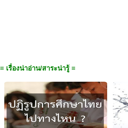
≡ เรื่องน่าอ่าน/สาระน่ารู้ ≡