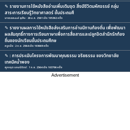
✎
รายงานการใช้หนังสืออ่านเพิ่มเติมชุด สิ่งมีชีวิตมหัศจรรย์ กลุ่ม
สาระการเรียนรู้วิทยาศาสตร์ ชั้นประถมศึ
นางรอสะนะห์ อุเส็น : 26 ม.ค. 2561 เปิด 105362 ครั้ง
✎
รายงานผลการใช้หนังสือส่งเสริมการอ่านนิทานท้องถิ่น เพื่อพัฒนา
ผลสัมฤทธิ์ทางการเรียนภาษาเพื่อการสื่อสารและปลูกจิตสำนึกรักท้อง
ถิ่นของนักเรียนชั้นประถมศึกษ
ครูหนึง : 2 ก.ย. 2564 เปิด 103669 ครั้ง
✎
: การประเมินโครงการพัฒนาคุณธรรม จริยธรรม ของวิทยาลัย
เทคนิคน้ำพอง
ศุุภกฤต แกมนิรัตน์ : 1 ก.ย. 2564 เปิด 103706 ครั้ง
Advertisement