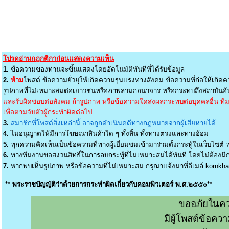
โปรดอ่านกฎกติกาก่อนแสดงความเห็น
1.
ข้อความของท่านจะขึ้นแสดงโดยอัตโนมัติทันทีที่ได้รับข้อมูล
2.
ห้าม
โพสต์ ข้อความยั่วยุให้เกิดความรุนแรงทางสังคม ข้อความที่ก่อให้เกิดค
รูปภาพที่ไม่เหมาะสมต่อเยาวชนหรือภาพลามกอนาจาร หรือกระทบถึงสถาบันอัน
และรับผิดชอบต่อสังคม ถ้ารูปภาพ หรือข้อความใดส่งผลกระทบต่อบุคคลอื่น ทีมง
เพื่อตามจับตัวผู้กระทำผิดต่อไป
3.
สมาชิกที่โพสต์สิ่งเหล่านี้ อาจถูกดำเนินคดีทางกฎหมายจากผู้เสียหายได้
4.
ไม่อนุญาตให้มีการโฆษณาสินค้าใด ๆ ทั้งสิ้น ทั้งทางตรงและทางอ้อม
5.
ทุกความคิดเห็นเป็นข้อความที่ทางผู้เยี่ยมชมเข้ามาร่วมตั้งกระทู้ในเว็บไซต์ ท
6.
ทางทีมงานขอสงวนสิทธิ์ในการลบกระทู้ที่ไม่เหมาะสมได้ทันที โดยไม่ต้องมีกา
7.
หากพบเห็นรูปภาพ หรือข้อความที่ไม่เหมาะสม กรุณาแจ้งมาที่อีเมล์
kornkh
**
พระราชบัญญัติว่าด้วยการกระทำผิดเกี่ยวกับคอมพิวเตอร์ พ.ศ.๒๕๕๐
**
ขออภัยในคว
มีผู้โพสต์ข้อค