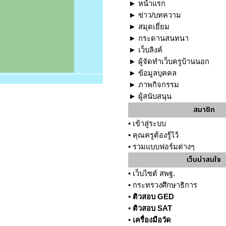
►
หน้าแรก
►
ข่าว/บทความ
►
สมุดเยี่ยม
►
กระดานสนทนา
►
เว็บลิงค์
►
ผู้จัดทำเว็บครูบ้านนอก
►
ข้อมูลบุคคล
►
ภาพกิจกรรม
►
ผู้สนับสนุน
สมาชิก
•
เข้าสู่ระบบ
•
คุณครูต้องรู้ไว้
•
รวมแบบฟอร์มต่างๆ
เว็บน่าสนใจ
•
เว็บไซต์ สพฐ.
•
กระทรวงศึกษาธิการ
•
ติวสอบ GED
•
ติวสอบ SAT
•
เครื่องมือวัด