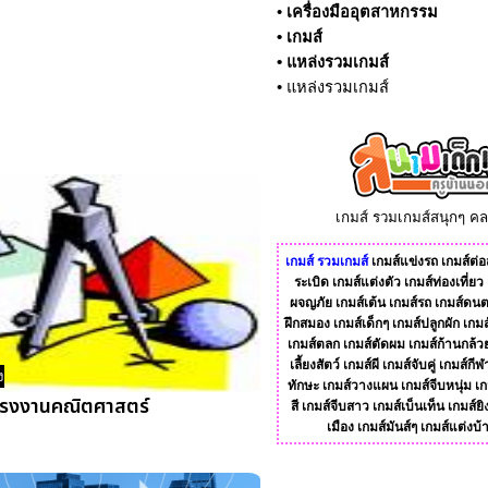
•
เครื่องมืออุตสาหกรรม
•
เกมส์
•
แหล่งรวมเกมส์
•
แหล่งรวมเกมส์
เกมส์ รวมเกมส์สนุกๆ ค
เกมส์
รวมเกมส์
เกมส์แข่งรถ
เกมส์ต่อส
ระเบิด
เกมส์แต่งตัว
เกมส์ท่องเที่ยว
ผจญภัย
เกมส์เต้น
เกมส์รถ
เกมส์ดนต
ฝึกสมอง
เกมส์เด็กๆ
เกมส์ปลูกผัก
เกมส
เกมส์ตลก
เกมส์ตัดผม
เกมส์ก้านกล้ว
เลี้ยงสัตว์
เกมส์ผี
เกมส์จับคู่
เกมส์กีฬ
ง
ทักษะ
เกมส์วางแผน
เกมส์จีบหนุ่ม
เก
รงงานคณิตศาสตร์
สี
เกมส์จีบสาว
เกมส์เบ็นเท็น
เกมส์ยิ
เมือง
เกมส์มันส์ๆ
เกมส์แต่งบ้