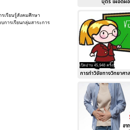
บุตรี เผือดผ่
เรียนรู้สังคมศึกษา
กอบการเรียนกลุ่มสาระการ
เปิดอ่าน 45,948 ครั้ง
การทำวิจัยทางวิทยาศาสต