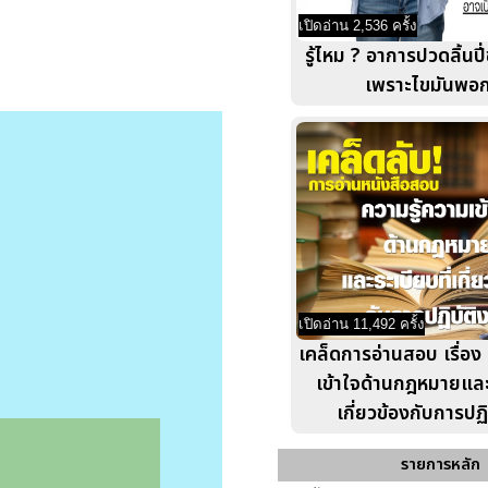
เปิดอ่าน 2,536 ครั้ง
รู้ไหม ? อาการปวดลิ้นปี
เพราะไขมันพอก
เปิดอ่าน 11,492 ครั้ง
เคล็ดการอ่านสอบ เรื่อง
เข้าใจด้านกฎหมายและร
เกี่ยวข้องกับการปฏ
รายการหลัก