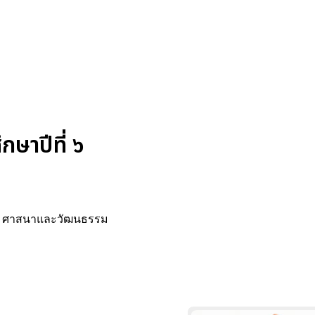
ษาปีที่ ๖
กษา ศาสนาและวัฒนธรรม