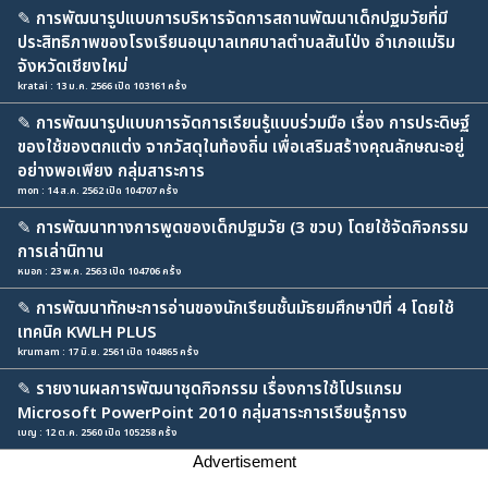
✎
การพัฒนารูปแบบการบริหารจัดการสถานพัฒนาเด็กปฐมวัยที่มี
ประสิทธิภาพของโรงเรียนอนุบาลเทศบาลตำบลสันโป่ง อำเภอแม่ริม
จังหวัดเชียงใหม่
kratai : 13 ม.ค. 2566 เปิด 103161 ครั้ง
✎
การพัฒนารูปแบบการจัดการเรียนรู้แบบร่วมมือ เรื่อง การประดิษฐ์
ของใช้ของตกแต่ง จากวัสดุในท้องถิ่น เพื่อเสริมสร้างคุณลักษณะอยู่
อย่างพอเพียง กลุ่มสาระการ
mon : 14 ส.ค. 2562 เปิด 104707 ครั้ง
✎
การพัฒนาทางการพูดของเด็กปฐมวัย (3 ขวบ) โดยใช้จัดกิจกรรม
การเล่านิทาน
หมอก : 23 พ.ค. 2563 เปิด 104706 ครั้ง
✎
การพัฒนาทักษะการอ่านของนักเรียนชั้นมัธยมศึกษาปีที่ 4 โดยใช้
เทคนิค KWLH PLUS
krumam : 17 มิ.ย. 2561 เปิด 104865 ครั้ง
✎
รายงานผลการพัฒนาชุดกิจกรรม เรื่องการใช้โปรแกรม
Microsoft PowerPoint 2010 กลุ่มสาระการเรียนรู้การง
เบญ : 12 ต.ค. 2560 เปิด 105258 ครั้ง
Advertisement