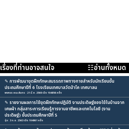
เรื่องที่ท่านอาจสนใจ
☷อ่านทั้งหมด
✎
การพัฒนาชุดฝึกทักษะสมรรถภาพทางกายสำหรับนักเรียนชั้น
ประถมศึกษาปีที่ 6 โรงเรียนเทศบาลวัดป่าโค เทศบาลน
พงศธร เหมะจันทร : 21 มี.ค. 2560 เปิด 104856 ครั้ง
✎
รายงานผลการใช้ชุดฝึกทักษะปฏิบัติ งานประดิษฐ์ของใช้ในบ้านจาก
เศษผ้า กลุ่มสาระการเรียนรู้การงานอาชีพและเทคโนโลยี (งาน
ประดิษฐ์) ชั้นประถมศึกษาปีที่ 5
รุ่ง : 3 ก.ย. 2563 เปิด 104861 ครั้ง