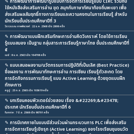
✎
การพัฒนาการพัฒนารูปแบบการจัดการเรียนรู้แบบ CIRC ร่วมกับ
ใช้หนังสือส่งเสริมการอ่าน ชุด สนุกกับภาษาทัศนาท้องถิ่นพะเยา เพื่อ
ส่งเสริมผลสัมฤทธิ์ทางการเรียนและความคงทนในการเรียนรู้ สำหรับ
นักเรียนชั้นประถมศึกษาปีที่ 3
วิราวรรณ ภาพพิชวงค์ : 22 ธ.ค. 2568 เปิด 2808 ครั้ง
✎
การพัฒนาแบบฝึกเสริมทักษะการอ่านคิดวิเคราะห์ โดยใช้การเรียน
รู้แบบสมอง เป็นฐาน กลุ่มสาระการเรียนรู้ภาษาไทย ชั้นประถมศึกษาปีที่
๕
เมย์ : 8 ม.ค. 2563 เปิด 104708 ครั้ง
✎
แบบเสนอผลงาน/นวัตกรรมการปฏิบัติที่เป็นเลิศ (Best Practice)
ชื่อผลงาน การพัฒนาทักษะการอ่าน การเขียน เรียนรู้ตัวสะกด โดย
การจัดกิจกรรมการเรียนรู้ แบบ Active Learning ด้วยชุดแบบฝึก
ทักษะการ
ครูปู : 25 ก.ย. 2565 เปิด 103619 ครั้ง
✎
บทเรียนคอมพิวเตอร์ช่วยสอน เรื่อง &#22269;&#23478;
ประเทศ นักเรียนชั้นประถมศึกษาปีที่ 6
funnie : 7 มิ.ย. 2568 เปิด 98701 ครั้ง
✎
การนิเทศภายในแบบมีส่วนร่วมผ่านกระบวนการ PLC เพื่อส่งเสริม
การจัดการเรียนรู้เชิงรุก (Active Learning) ของโรงเรียนชุมชนวัด