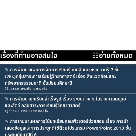
เรื่องที่ท่านอาจสนใจ
☷อ่านทั้งหมด
✎
การพัฒนาแผนการจัดการเรียนรู้แบบสืบเสาะหาความรู้ 7 ขั้น
(7Es)กลุ่มสาระการเรียนรู้วิทยาศาสตร์ เรื่อง สิ่งแวดล้อมและ
ทรัพยากรธรรมชาติ ชั้นมัธยมศึกษาปี
สิริ : 24 ส.ค. 2562 เปิด 104532 ครั้ง
✎
การพัฒนาบทเรียนสำเร็จรูป เรื่อง ระบบต่าง ๆ ในร่างกายมนุษย์
และสัตว์ กลุ่มสาระการเรียนรู้วิทยาศาสตร์
ครูตี๋ : 1 มิ.ย. 2559 เปิด 105386 ครั้ง
✎
การรายงานผลการใช้บทเรียนคอมพิวเตอร์ช่วยสอน เรื่อง การนำ
เสนอข้อมูลและการประยุกต์ใช้ด้วยโปรแกรม PowerPoint 2013 ชั้น
ประถมศึกษาปีที่ 6