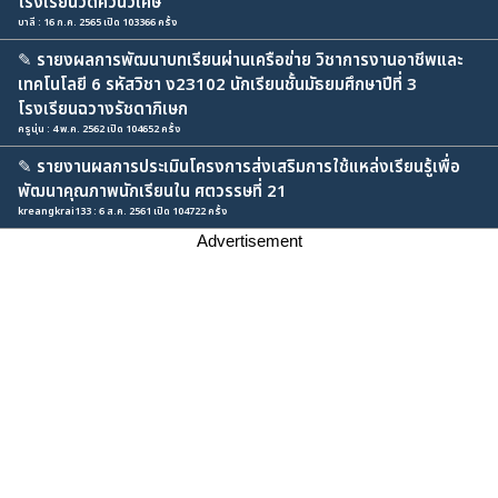
โรงเรียนวัดควนวิเศษ
บาลี : 16 ก.ค. 2565 เปิด 103366 ครั้ง
✎
รายงผลการพัฒนาบทเรียนผ่านเครือข่าย วิชาการงานอาชีพและ
เทคโนโลยี 6 รหัสวิชา ง23102 นักเรียนชั้นมัธยมศึกษาปีที่ 3
โรงเรียนฉวางรัชดาภิเษก
ครูนุ่น : 4 พ.ค. 2562 เปิด 104652 ครั้ง
✎
รายงานผลการประเมินโครงการส่งเสริมการใช้แหล่งเรียนรู้เพื่อ
พัฒนาคุณภาพนักเรียนใน ศตวรรษที่ 21
kreangkrai133 : 6 ส.ค. 2561 เปิด 104722 ครั้ง
Advertisement