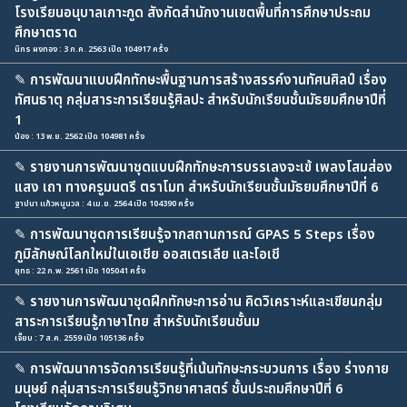
โรงเรียนอนุบาลเกาะกูด สังกัดสำนักงานเขตพื้นที่การศึกษาประถม
ศึกษาตราด
นิกร ผงทอง : 3 ก.ค. 2563 เปิด 104917 ครั้ง
✎
การพัฒนาแบบฝึกทักษะพื้นฐานการสร้างสรรค์งานทัศนศิลป์ เรื่อง
ทัศนธาตุ กลุ่มสาระการเรียนรู้ศิลปะ สำหรับนักเรียนชั้นมัธยมศึกษาปีที่
1
น้อง : 13 พ.ย. 2562 เปิด 104981 ครั้ง
✎
รายงานการพัฒนาชุดแบบฝึกทักษะการบรรเลงจะเข้ เพลงโสมส่อง
แสง เถา ทางครูมนตรี ตราโมท สำหรับนักเรียนชั้นมัธยมศึกษาปีที่ 6
ฐาปนา แก้วหนูนวล : 4 เม.ย. 2564 เปิด 104390 ครั้ง
✎
การพัฒนาชุดการเรียนรู้จากสถานการณ์ GPAS 5 Steps เรื่อง
ภูมิลักษณ์โลกใหม่ในเอเชีย ออสเตรเลีย และโอเชี
ยุทธ : 22 ก.พ. 2561 เปิด 105041 ครั้ง
✎
รายงานการพัฒนาชุดฝึกทักษะการอ่าน คิดวิเคราะห์และเขียนกลุ่ม
สาระการเรียนรู้ภาษาไทย สำหรับนักเรียนชั้นม
เจี๊ยบ : 7 ส.ค. 2559 เปิด 105136 ครั้ง
✎
การพัฒนาการจัดการเรียนรู้ที่เน้นทักษะกระบวนการ เรื่อง ร่างกาย
มนุษย์ กลุ่มสาระการเรียนรู้วิทยาศาสตร์ ชั้นประถมศึกษาปีที่ 6