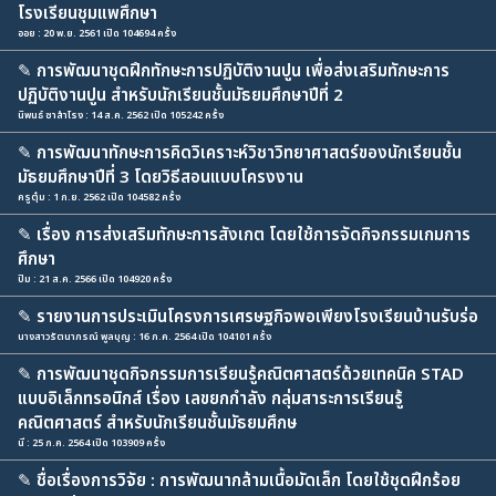
โรงเรียนชุมแพศึกษา
ออย : 20 พ.ย. 2561 เปิด 104694 ครั้ง
✎
การพัฒนาชุดฝึกทักษะการปฏิบัติงานปูน เพื่อส่งเสริมทักษะการ
ปฏิบัติงานปูน สำหรับนักเรียนชั้นมัธยมศึกษาปีที่ 2
นิพนธ์ ซาสำโรง : 14 ส.ค. 2562 เปิด 105242 ครั้ง
✎
การพัฒนาทักษะการคิดวิเคราะห์วิชาวิทยาศาสตร์ของนักเรียนชั้น
มัธยมศึกษาปีที่ 3 โดยวิธีสอนแบบโครงงาน
ครูตุ๋ม : 1 ก.ย. 2562 เปิด 104582 ครั้ง
✎
เรื่อง การส่งเสริมทักษะการสังเกต โดยใช้การจัดกิจกรรมเกมการ
ศึกษา
ปิม : 21 ส.ค. 2566 เปิด 104920 ครั้ง
✎
รายงานการประเมินโครงการเศรษฐกิจพอเพียงโรงเรียนบ้านรับร่อ
นางสาวรัตนาภรณ์ พูลบุญ : 16 ก.ค. 2564 เปิด 104101 ครั้ง
✎
การพัฒนาชุดกิจกรรมการเรียนรู้คณิตศาสตร์ด้วยเทคนิค STAD
แบบอิเล็กทรอนิกส์ เรื่อง เลขยกกำลัง กลุ่มสาระการเรียนรู้
คณิตศาสตร์ สำหรับนักเรียนชั้นมัธยมศึกษ
นี : 25 ก.ค. 2564 เปิด 103909 ครั้ง
✎
ชื่อเรื่องการวิจัย : การพัฒนากล้ามเนื้อมัดเล็ก โดยใช้ชุดฝึกร้อย