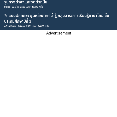
รูปทรงต่างๆและชุดตัวหนีบ
Bent : 22 มี.ค. 2563 เปิด 110240 ครั้ง
✎
แบบฝึกทักษะ ชุดหลักภาษาน่ารู้ กลุ่มสาระการเรียนรู้ภาษาไทย ชั้น
ประถมศึกษาปีที่ 3
กล้วยไม้ม่วง : 26 ธ.ค. 2561 เปิด 104628 ครั้ง
Advertisement