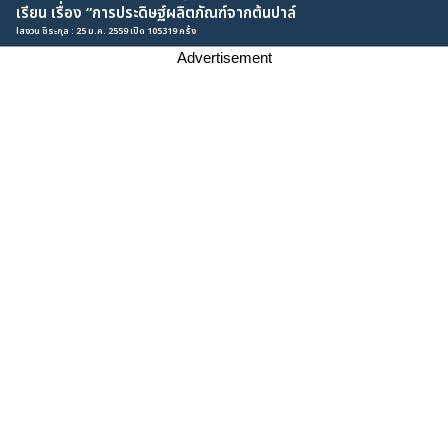
เรียน เรื่อง “การประดิษฐ์ผลิตภัณฑ์จากต้นปาล์
lสงวน ชิระกุล : 25 ม.ค. 2559 เปิด 105319 ครั้ง
Advertisement