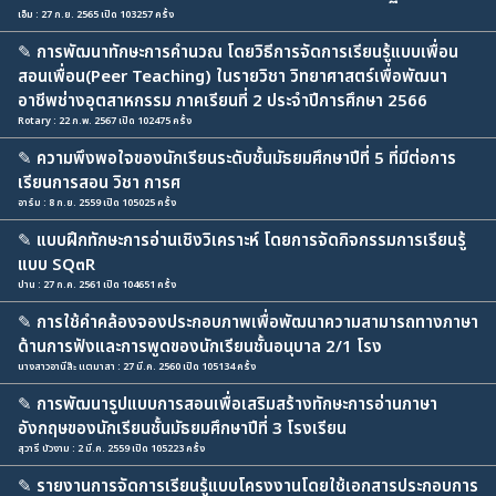
เอ็ม : 27 ก.ย. 2565 เปิด 103257 ครั้ง
✎
การพัฒนาทักษะการคำนวณ โดยวิธีการจัดการเรียนรู้แบบเพื่อน
สอนเพื่อน(Peer Teaching) ในรายวิชา วิทยาศาสตร์เพื่อพัฒนา
อาชีพช่างอุตสาหกรรม ภาคเรียนที่ 2 ประจำปีการศึกษา 2566
Rotary : 22 ก.พ. 2567 เปิด 102475 ครั้ง
✎
ความพึงพอใจของนักเรียนระดับชั้นมัธยมศึกษาปีที่ 5 ที่มีต่อการ
เรียนการสอน วิชา การศ
อาร์ม : 8 ก.ย. 2559 เปิด 105025 ครั้ง
✎
แบบฝึกทักษะการอ่านเชิงวิเคราะห์ โดยการจัดกิจกรรมการเรียนรู้
แบบ SQ๓R
ปาน : 27 ก.ค. 2561 เปิด 104651 ครั้ง
✎
การใช้คำคล้องจองประกอบภาพเพื่อพัฒนาความสามารถทางภาษา
ด้านการฟังและการพูดของนักเรียนชั้นอนุบาล 2/1 โรง
นางสาวอานีส๊ะ แตมาสา : 27 มี.ค. 2560 เปิด 105134 ครั้ง
✎
การพัฒนารูปแบบการสอนเพื่อเสริมสร้างทักษะการอ่านภาษา
อังกฤษของนักเรียนชั้นมัธยมศึกษาปีที่ 3 โรงเรียน
สุวารี บัวงาม : 2 มี.ค. 2559 เปิด 105223 ครั้ง
✎
รายงานการจัดการเรียนรู้แบบโครงงานโดยใช้เอกสารประกอบการ