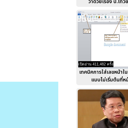
ว่าด้วยเรื่อง ป.โทวิ
เปิดอ่าน 411,482 ครั้ง
เทคนิคการใส่เลขหน้า
แบบไม่เริ่มต้นที่ห