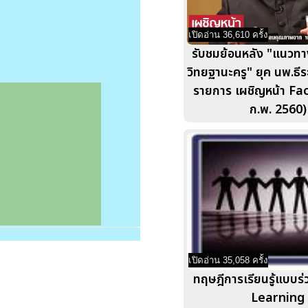
เปิดอ่าน 36,610 ครั้ง
รับชมย้อนหลัง "แนวทา
วิทยฐานะครู" ยุค นพ.ธีร
รายการ เผชิญหน้า Fa
ก.พ. 2560)
เปิดอ่าน 35,058 ครั้ง
ทฤษฎีการเรียนรู้แบบร่
Learning