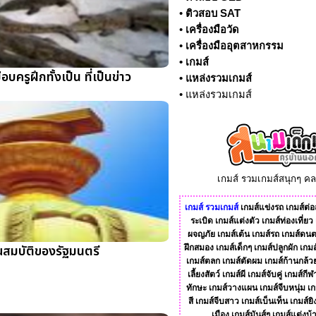
•
ติวสอบ SAT
•
เครื่องมือวัด
•
เครื่องมืออุตสาหกรรม
•
เกมส์
อบครูฝึกทั้งเป็น ที่เป็นข่าว
•
แหล่งรวมเกมส์
•
แหล่งรวมเกมส์
เกมส์ รวมเกมส์สนุกๆ ค
เกมส์
รวมเกมส์
เกมส์แข่งรถ
เกมส์ต่อส
ระเบิด
เกมส์แต่งตัว
เกมส์ท่องเที่ยว
ผจญภัย
เกมส์เต้น
เกมส์รถ
เกมส์ดนต
ณสมบัติของรัฐมนตรี
ฝึกสมอง
เกมส์เด็กๆ
เกมส์ปลูกผัก
เกมส
เกมส์ตลก
เกมส์ตัดผม
เกมส์ก้านกล้ว
เลี้ยงสัตว์
เกมส์ผี
เกมส์จับคู่
เกมส์กีฬ
ทักษะ
เกมส์วางแผน
เกมส์จีบหนุ่ม
เก
สี
เกมส์จีบสาว
เกมส์เบ็นเท็น
เกมส์ยิ
เมือง
เกมส์มันส์ๆ
เกมส์แต่งบ้