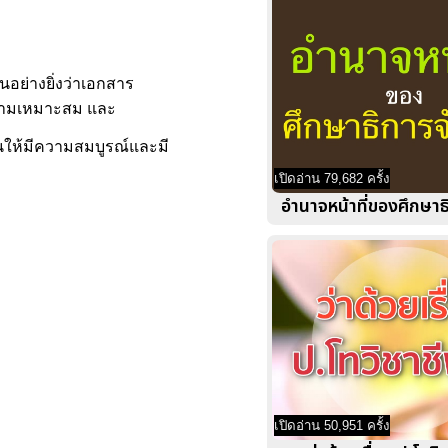
็นอย่างยิ่งว่าเอกสาร
มความเหมาะสม และ
นให้มีความสมบูรณ์และมี
เปิดอ่าน 79,682 ครั้ง
อำนาจหน้าที่ของศึกษาธ
เปิดอ่าน 50,951 ครั้ง