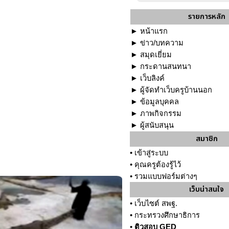
รายการหลัก
►
หน้าแรก
►
ข่าว/บทความ
►
สมุดเยี่ยม
►
กระดานสนทนา
►
เว็บลิงค์
►
ผู้จัดทำเว็บครูบ้านนอก
►
ข้อมูลบุคคล
►
ภาพกิจกรรม
►
ผู้สนับสนุน
สมาชิก
•
เข้าสู่ระบบ
•
คุณครูต้องรู้ไว้
•
รวมแบบฟอร์มต่างๆ
เว็บน่าสนใจ
•
เว็บไซต์ สพฐ.
•
กระทรวงศึกษาธิการ
•
ติวสอบ GED