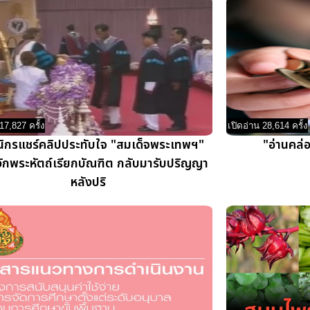
17,827 ครั้ง
เปิดอ่าน 28,614 ครั้ง
ิกรแชร์คลิปประทับใจ "สมเด็จพระเทพฯ"
"อ่านคล่
ักพระหัตถ์เรียกบัณฑิต กลับมารับปริญญา
หลังปริ