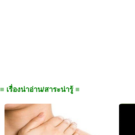
≡ เรื่องน่าอ่าน/สาระน่ารู้ ≡