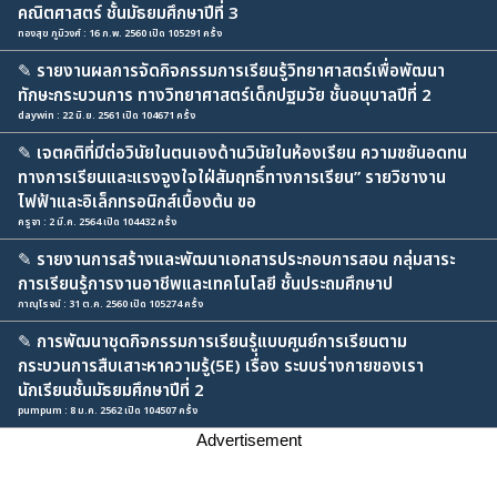
คณิตศาสตร์ ชั้นมัธยมศึกษาปีที่ 3
ทองสุข ภูมิวงศ์ : 16 ก.พ. 2560 เปิด 105291 ครั้ง
✎
รายงานผลการจัดกิจกรรมการเรียนรู้วิทยาศาสตร์เพื่อพัฒนา
ทักษะกระบวนการ ทางวิทยาศาสตร์เด็กปฐมวัย ชั้นอนุบาลปีที่ 2
daywin : 22 มิ.ย. 2561 เปิด 104671 ครั้ง
✎
เจตคติที่มีต่อวินัยในตนเองด้านวินัยในห้องเรียน ความขยันอดทน
ทางการเรียนและแรงจูงใจใฝ่สัมฤทธิ์ทางการเรียน” รายวิชางาน
ไฟฟ้าและอิเล็กทรอนิกส์เบื้องต้น ขอ
ครูจา : 2 มี.ค. 2564 เปิด 104432 ครั้ง
✎
รายงานการสร้างและพัฒนาเอกสารประกอบการสอน กลุ่มสาระ
การเรียนรู้การงานอาชีพและเทคโนโลยี ชั้นประถมศึกษาป
ภาณุโรจน์ : 31 ต.ค. 2560 เปิด 105274 ครั้ง
✎
การพัฒนาชุดกิจกรรมการเรียนรู้แบบศูนย์การเรียนตาม
กระบวนการสืบเสาะหาความรู้(5E) เรื่อง ระบบร่างกายของเรา
นักเรียนชั้นมัธยมศึกษาปีที่ 2
pumpum : 8 ม.ค. 2562 เปิด 104507 ครั้ง
Advertisement