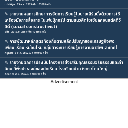
tuktikja : 25 ก.ย. 2565 เปิด 103088 ครั้ง
✎
รายงานผลการศึกษาการจัดการเรียนรู้โมบายเลิร์นนิ่งด้วยการใช้
เครื่องมือการสื่อสาร ในเฟซบุ๊กกรุ๊ป ตามแนวคิดโซเซียลคอนสตัคติวิ
สต์ (social constructivist)
gift : 20 เม.ย. 2564 เปิด 104305 ครั้ง
✎
การพัฒนาหลักสูตรท้องถิ่นตามหลักปรัชญาของเศรษฐกิจพอ
เพียง เรื่อง หม่อนไหม กลุ่มสาระการเรียนรู้การงานอาชีพเเละเทคโ
ครูแอน : 8 ส.ค. 2562 เปิด 104903 ครั้ง
✎
รายงานผลการประเมินโครงการส่งเสริมคุณธรรมจริยธรรมและค่า
นิยม ที่พึงประสงค์ของนักเรียน โรงเรียนบ้านวังกระโดนใหญ่
aeo : 20 พ.ย. 2564 เปิด 103730 ครั้ง
Advertisement