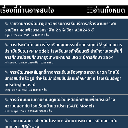
เรื่องที่ท่านอาจสนใจ
☷อ่านทั้งหมด
✎
รายงานการพัฒนาชุดกิจกรรมการเรียนรู้การสร้างงานกราฟิก
รายวิชา คอมพิวเตอร์กราฟิก 2 รหัสวิชา ง30246 ชั
ครูเปิ้ล : 24 พ.ค. 2560 เปิด 105119 ครั้ง
✎
การประเมินโครงการโรงเรียนคุณธรรมโดยประยุกต์ใช้รูปแบบการ
ประเมินซิป(CIPP Model) โรงเรียนสุรศักดิ์มนตรี สำนักงานเขตพื้นที่
การศึกษามัธยมศึกษากรุงเทพมหานคร เขต 2 ปีการศึกษา 2564
ArissBoot : 28 ก.พ. 2566 เปิด 102984 ครั้ง
✎
การพัฒนาผลสัมฤทธิ์ทางการเรียนเรื่องพุทธสาวก ชาดก โดยใช้
บทเรียนสำเร็จรูป สำหรับนักเรียนชั้นมัธยมศึกษาปีที่ 6 โรงเรียนรัษฎา
นุประดิษฐ์อนุสรณ์
ขวัญ : 29 ต.ค. 2563 เปิด 104936 ครั้ง
✎
การดำเนินงานตามระบบดูแลช่วยเหลือนักเรียนเพื่อเสริมสร้าง
ความปลอดภัย โรงเรียนบ้านตาปรก (SAFE Model)
์Nattarapa : 2 มี.ค. 2568 เปิด 99657 ครั้ง
✎
รายงานผลการประเมินโครงการพัฒนากระบวนการนิเทศภายใน
แบบ PLC วิถีน้ำพาง