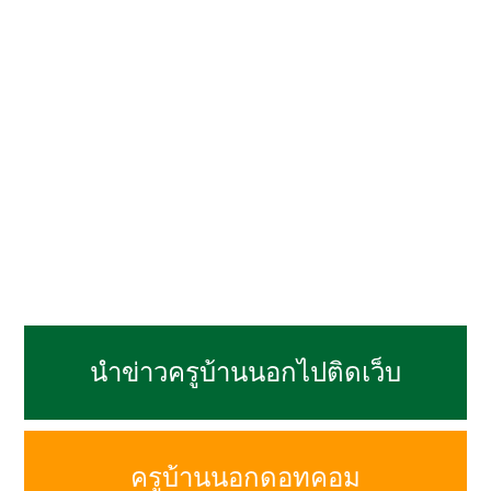
นำข่าวครูบ้านนอกไปติดเว็บ
ครูบ้านนอกดอทคอม