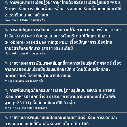
✎
การพัฒนาการเรียนรู้วิชาภาษาไทยด้วยวิธีการเรียนรู้แบบGPAS 5
Steps เรื่องการ เขียนเพื่อการสื่อสาร ของนักเรียนชั้นมัธยมศึกษาปีที่
2 โรงเรียนเทศบาลบ้านเข
may : 2 ก.ค. 2564 เปิด 104246 ครั้ง
✎
การแก้ปัญหาการเรียนการสอนภายใต้สถานการณ์แพร่ระบาดของ
ไวรัส COVID-19 ด้วยรูปแบบการเรียนรู้โดยใช้ปัญหาเป็นฐาน
(Problem–based Learning: PBL) เรื่องปัญหาการเมืองไทย
รายวิชาสังคมศึกษา2 (ส31103) ระดับชั
เจี๊ยบ : 9 มี.ค. 2565 เปิด 103217 ครั้ง
✎
รายงานผลการพัฒนาผลสัมฤทธิ์ทางการเรียนรู้คณิตศาสตร์ เรื่อง
การคูณ ของนักเรียนชั้นประถมศึกษาปีที่ 3 โดยใช้แบบฝึกทักษะ
คณิตศาสตร์ โรงเรียนบ้านบางปลาหมอ
ฟา : 13 ส.ค. 2565 เปิด 103287 ครั้ง
✎
การพัฒนาชุดกิจกรรมการเรียนรู้ตามรูปแบบ GPAS 5 STEPS
เรื่อง อาหารประเภทสำรับ รายวิชาการงานอาชีพและเทคโนโลยีพื้น
ฐาน (ง23101) ชั้นมัธยมศึกษาปีที่ 3 กลุ่ม
อรทัย : 12 ม.ค. 2562 เปิด 106488 ครั้ง
✎
รายงานการพัฒนาแบบฝึกทักษะคณิตศาสตร์ เรื่อง การบวกและ
การลบจำนวนนับที่มีผลลัพธ์และตัวตั้งไม่เกิน 100