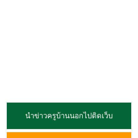
นำข่าวครูบ้านนอกไปติดเว็บ