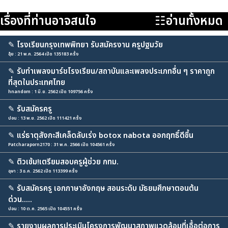
เรื่องที่ท่านอาจสนใจ
☷อ่านทั้งหมด
✎
โรงเรียนกรุงเทพพิทยา รับสมัครงาน ครูปฐมวัย
อุ้ย : 21 พ.ค. 2564 เปิด 135183 ครั้ง
✎
รับทำเพลงมาร์ชโรงเรียน/สถาบันและเพลงประเภทอื่น ๆ ราคาถูก
ที่สุดในประเทศไทย
hnandom : 1 มิ.ย. 2562 เปิด 109756 ครั้ง
✎
รับสมัครครู
ปอน : 13 พ.ย. 2562 เปิด 111421 ครั้ง
✎
แร่ธาตุสังกะสีเคล็ดลับเร่ง botox nabota ออกฤทธิ์ดีขึ้น
Patcharaporn2170 : 31 พ.ค. 2566 เปิด 104561 ครั้ง
✎
ติวเข้ม!เตรียมสอบครูผู้ช่วย กทม.
อุษา : 3 ธ.ค. 2562 เปิด 113399 ครั้ง
✎
รับสมัครครู เอกภาษาอังกฤษ สอนระดับ มัธยมศึกษาตอนต้น
ด่วน.....
ปอน : 10 ต.ค. 2565 เปิด 104551 ครั้ง
✎
รายงานผลการประเมินโครงการพัฒนาสภาพแวดล้อมที่เอื้อต่อการ