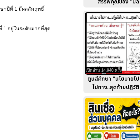
สรรพคุณของ "ปลี
าปีที่ 1 มีผลสัมฤทธิ์
 1 อยู่ในระดับมากที่สุด
เปิดอ่าน 14,940 ครั้ง
ตูนส์ศึกษา "นโยบายไปท
ไปทาง..สุดท้ายปฏิวัต