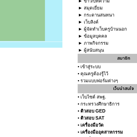
►
ข่าว/บทความ
►
สมุดเยี่ยม
►
กระดานสนทนา
►
เว็บลิงค์
►
ผู้จัดทำเว็บครูบ้านนอก
►
ข้อมูลบุคคล
►
ภาพกิจกรรม
►
ผู้สนับสนุน
สมาชิก
•
เข้าสู่ระบบ
•
คุณครูต้องรู้ไว้
•
รวมแบบฟอร์มต่างๆ
เว็บน่าสนใจ
•
เว็บไซต์ สพฐ.
•
กระทรวงศึกษาธิการ
•
ติวสอบ GED
•
ติวสอบ SAT
•
เครื่องมือวัด
•
เครื่องมืออุตสาหกรรม