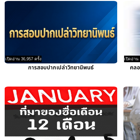
เปิดอ่าน 36,957 ครั้ง
เปิดอ่าน 
การสอบปากเปล่าวิทยานิพนธ์
คลอส