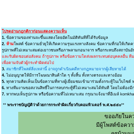
โปรดอ่านกฎกติกาก่อนแสดงความเห็น
1.
ข้อความของท่านจะขึ้นแสดงโดยอัตโนมัติทันทีที่ได้รับข้อมูล
2.
ห้าม
โพสต์ ข้อความยั่วยุให้เกิดความรุนแรงทางสังคม ข้อความที่ก่อให้เกิดค
รูปภาพที่ไม่เหมาะสมต่อเยาวชนหรือภาพลามกอนาจาร หรือกระทบถึงสถาบันอัน
และรับผิดชอบต่อสังคม ถ้ารูปภาพ หรือข้อความใดส่งผลกระทบต่อบุคคลอื่น ทีมง
เพื่อตามจับตัวผู้กระทำผิดต่อไป
3.
สมาชิกที่โพสต์สิ่งเหล่านี้ อาจถูกดำเนินคดีทางกฎหมายจากผู้เสียหายได้
4.
ไม่อนุญาตให้มีการโฆษณาสินค้าใด ๆ ทั้งสิ้น ทั้งทางตรงและทางอ้อม
5.
ทุกความคิดเห็นเป็นข้อความที่ทางผู้เยี่ยมชมเข้ามาร่วมตั้งกระทู้ในเว็บไซต์ ท
6.
ทางทีมงานขอสงวนสิทธิ์ในการลบกระทู้ที่ไม่เหมาะสมได้ทันที โดยไม่ต้องมีกา
7.
หากพบเห็นรูปภาพ หรือข้อความที่ไม่เหมาะสม กรุณาแจ้งมาที่อีเมล์
kornkh
**
พระราชบัญญัติว่าด้วยการกระทำผิดเกี่ยวกับคอมพิวเตอร์ พ.ศ.๒๕๕๐
**
ขออภัยในคว
มีผู้โพสต์ข้อค
ครูบ้านน