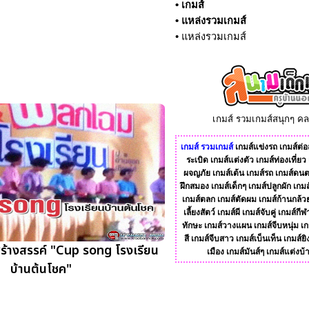
•
เกมส์
•
แหล่งรวมเกมส์
•
แหล่งรวมเกมส์
เกมส์ รวมเกมส์สนุกๆ ค
เกมส์
รวมเกมส์
เกมส์แข่งรถ
เกมส์ต่อส
ระเบิด
เกมส์แต่งตัว
เกมส์ท่องเที่ยว
ผจญภัย
เกมส์เต้น
เกมส์รถ
เกมส์ดนต
ฝึกสมอง
เกมส์เด็กๆ
เกมส์ปลูกผัก
เกมส
เกมส์ตลก
เกมส์ตัดผม
เกมส์ก้านกล้ว
เลี้ยงสัตว์
เกมส์ผี
เกมส์จับคู่
เกมส์กีฬ
ทักษะ
เกมส์วางแผน
เกมส์จีบหนุ่ม
เก
สี
เกมส์จีบสาว
เกมส์เบ็นเท็น
เกมส์ยิ
้างสรรค์ "Cup song โรงเรียน
เมือง
เกมส์มันส์ๆ
เกมส์แต่งบ้
บ้านต้นโชค"