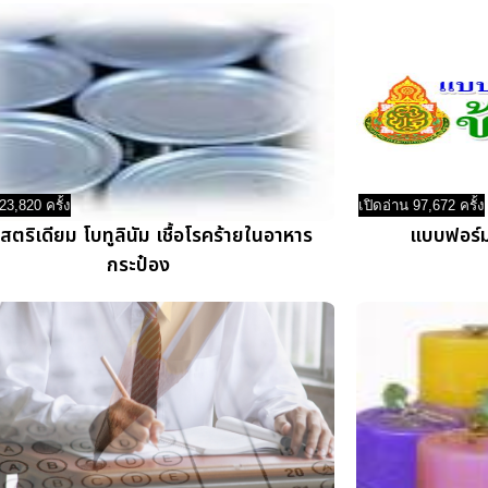
23,820 ครั้ง
เปิดอ่าน 97,672 ครั้ง
ตริเดียม โบทูลินัม เชื้อโรคร้ายในอาหาร
แบบฟอร์ม
กระป๋อง