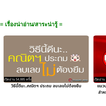
≡ เรื่องน่าอ่าน/สาระน่ารู้ ≡
เปิดอ่าน 54,885 ครั้ง
เปิดอ่าน 
วิธีนี้ดีนะ..คณิตฯ ประถม ลบเลขไม่ต้องยืม
แนวป
สำหร