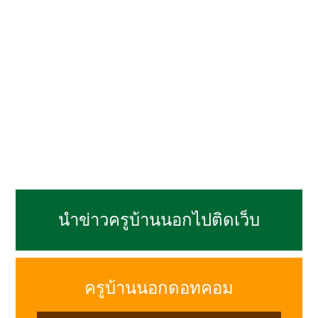
นำข่าวครูบ้านนอกไปติดเว็บ
ครูบ้านนอกดอทคอม