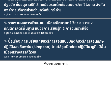
ปฐมวัย ชั้นอนุบาลปีที่ 3 ศูนย์อบรมเด็กก่อนเกณฑ์วัดศรีโสภณ สังกัด
องค์การบริหารส่วนตำบลวังจันทร์ อำเ
ครูก้อย : 2 มิ.ย. 2562 เปิด 104882 ครั้ง
✎
รายงานผลการพัฒนาแบบฝึกคณิตศาสตร์ วิชา ค33102
คณิตศาสตร์พื้นฐาน หน่วยการเรียนรู้ที่ 2 การวิเคราะห์ข้อ
ครูอ้อ คณิตศาสตร์ : 4 ก.ย. 2559 เปิด 105023 ครั้ง
✎
ชื่อเรื่อง การเปรียบเทียบวิธีการสอนแบบปกติกับวิธีการสอนทักษะ
ปฏิบัติของซิมพ์ซัน (Simpson) โดยใช้ชุดฝึกทักษะปฏิบัตินาฏศิลป์พื้น
เมืองสร้างสรรค์ด้วยเ
เบิร์ด : 19 ก.พ. 2562 เปิด 104582 ครั้ง
Advertisement