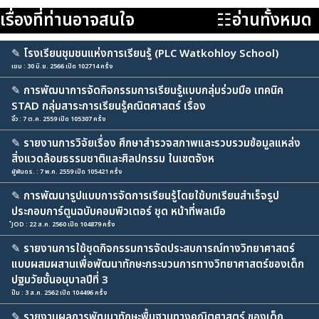
เรื่องที่ท่านอาจสนใจ
☷อ่านทั้งหมด
✎
โรงเรียนชุมชนแห่งการเรียนรู้ (PLC Watkohloy School)
เขม : 30 มิ.ย. 2566 เปิด 102714 ครั้ง
✎
การพัฒนาการจัดกิจกรรมการเรียนรู้แบบกลุ่มร่วมมือ เทคนิค
STAD กลุ่มสาระการเรียนรู้คณิตศาสตร์ เรื่อง
อิ๋ว : 7 ต.ค. 2559 เปิด 105307 ครั้ง
✎
รายงานการวิจัยเรื่อง ศึกษาสำรวจสภาพและรวบรวมข้อมูลแหล่ง
สิ่งแวดล้อมธรรมชาติและศิลปกรรม ในเขตจังห
ผูัพันดร. : 7 พ.ค. 2559 เปิด 105421 ครั้ง
✎
การพัฒนารูปแบบการจัดการเรียนรู้โดยใช้บทเรียนสำเร็จรูป
ประกอบการ์ตูนฉบับคอมพิวเตอร์ ชุด หน้าที่พลเมือ
๋JOD : 22 ส.ค. 2560 เปิด 104879 ครั้ง
✎
รายงานการใช้ชุดกิจกรรมการจัดประสบการณ์ทางวิทยาศาสตร์
แบบผสมผสานเพื่อพัฒนาทักษะกระบวนการทางวิทยาศาสตร์ของเด็ก
ปฐมวัยชั้นอนุบาลปีที่ 3
ปิ้ม : 3 ส.ค. 2562 เปิด 104496 ครั้ง
✎
รายงานผลการพัฒนาทักษะพื้นฐานทางคณิตศาสตร์ ของเด็ก