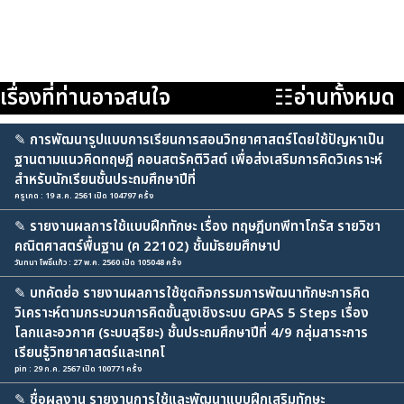
เรื่องที่ท่านอาจสนใจ
☷อ่านทั้งหมด
✎
การพัฒนารูปแบบการเรียนการสอนวิทยาศาสตร์โดยใช้ปัญหาเป็น
ฐานตามแนวคิดทฤษฏี คอนสตรัคติวิสต์ เพื่อส่งเสริมการคิดวิเคราะห์
สำหรับนักเรียนชั้นประถมศึกษาปีที่
ครูเกด : 19 ส.ค. 2561 เปิด 104797 ครั้ง
✎
รายงานผลการใช้แบบฝึกทักษะ เรื่อง ทฤษฎีบทพีทาโกรัส รายวิชา
คณิตศาสตร์พื้นฐาน (ค 22102) ชั้นมัธยมศึกษาป
วันทนา โพธิ์แก้ว : 27 พ.ค. 2560 เปิด 105048 ครั้ง
✎
บทคัดย่อ รายงานผลการใช้ชุดกิจกรรมการพัฒนาทักษะการคิด
วิเคราะห์ตามกระบวนการคิดขั้นสูงเชิงระบบ GPAS 5 Steps เรื่อง
โลกและอวกาศ (ระบบสุริยะ) ชั้นประถมศึกษาปีที่ 4/9 กลุ่มสาระการ
เรียนรู้วิทยาศาสตร์และเทคโ
pin : 29 ก.ค. 2567 เปิด 100771 ครั้ง
✎
ชื่อผลงาน รายงานการใช้และพัฒนาแบบฝึกเสริมทักษะ