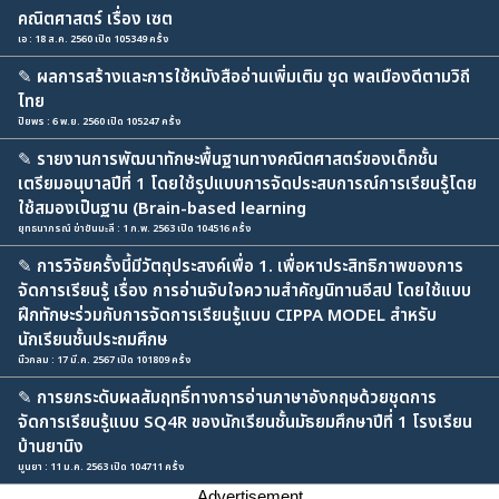
คณิตศาสตร์ เรื่อง เซต
เอ : 18 ส.ค. 2560 เปิด 105349 ครั้ง
✎
ผลการสร้างและการใช้หนังสืออ่านเพิ่มเติม ชุด พลเมืองดีตามวิถี
ไทย
ปิยพร : 6 พ.ย. 2560 เปิด 105247 ครั้ง
✎
รายงานการพัฒนาทักษะพื้นฐานทางคณิตศาสตร์ของเด็กชั้น
เตรียมอนุบาลปีที่ 1 โดยใช้รูปแบบการจัดประสบการณ์การเรียนรู้โดย
ใช้สมองเป็นฐาน (Brain-based learning
ยุทธนาภรณ์ ข่าขันมะลี : 1 ก.พ. 2563 เปิด 104516 ครั้ง
✎
การวิจัยครั้งนี้มีวัตถุประสงค์เพื่อ 1. เพื่อหาประสิทธิภาพของการ
จัดการเรียนรู้ เรื่อง การอ่านจับใจความสำคัญนิทานอีสป โดยใช้แบบ
ฝึกทักษะร่วมกับการจัดการเรียนรู้แบบ CIPPA MODEL สำหรับ
นักเรียนชั้นประถมศึกษ
นิ้วกลม : 17 มี.ค. 2567 เปิด 101809 ครั้ง
✎
การยกระดับผลสัมฤทธิ์ทางการอ่านภาษาอังกฤษด้วยชุดการ
จัดการเรียนรู้แบบ SQ4R ของนักเรียนชั้นมัธยมศึกษาปีที่ 1 โรงเรียน
บ้านยานิง
มูนยา : 11 ม.ค. 2563 เปิด 104711 ครั้ง
Advertisement