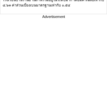
๔.๖๓ ค่าส่วนเบี่ยงเบนมาตรฐานเท่ากับ ๐.๕๔
Advertisement