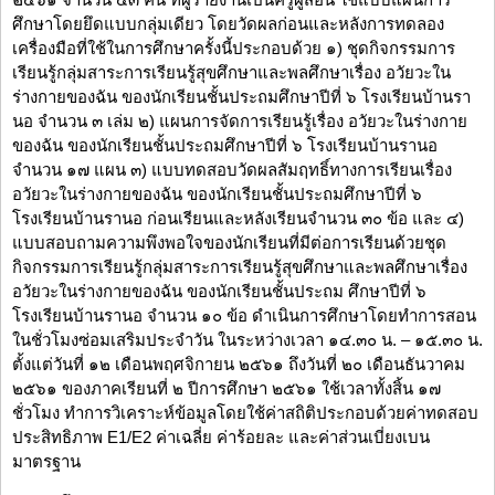
ศึกษาโดยยึดแบบกลุ่มเดียว โดยวัดผลก่อนและหลังการทดลอง
เครื่องมือที่ใช้ในการศึกษาครั้งนี้ประกอบด้วย ๑) ชุดกิจกรรมการ
เรียนรู้กลุ่มสาระการเรียนรู้สุขศึกษาและพลศึกษาเรื่อง อวัยวะใน
ร่างกายของฉัน ของนักเรียนชั้นประถมศึกษาปีที่ ๖ โรงเรียนบ้านรา
นอ จำนวน ๓ เล่ม ๒) แผนการจัดการเรียนรู้เรื่อง อวัยวะในร่างกาย
ของฉัน ของนักเรียนชั้นประถมศึกษาปีที่ ๖ โรงเรียนบ้านรานอ
จำนวน ๑๗ แผน ๓) แบบทดสอบวัดผลสัมฤทธิ์ทางการเรียนเรื่อง
อวัยวะในร่างกายของฉัน ของนักเรียนชั้นประถมศึกษาปีที่ ๖
โรงเรียนบ้านรานอ ก่อนเรียนและหลังเรียนจำนวน ๓๐ ข้อ และ ๔)
แบบสอบถามความพึงพอใจของนักเรียนที่มีต่อการเรียนด้วยชุด
กิจกรรมการเรียนรู้กลุ่มสาระการเรียนรู้สุขศึกษาและพลศึกษาเรื่อง
อวัยวะในร่างกายของฉัน ของนักเรียนชั้นประถม ศึกษาปีที่ ๖
โรงเรียนบ้านรานอ จำนวน ๑๐ ข้อ ดำเนินการศึกษาโดยทำการสอน
ในชั่วโมงซ่อมเสริมประจำวัน ในระหว่างเวลา ๑๔.๓๐ น. – ๑๕.๓๐ น.
ตั้งแต่วันที่ ๑๒ เดือนพฤศจิกายน ๒๕๖๑ ถึงวันที่ ๒๐ เดือนธันวาคม
๒๕๖๑ ของภาคเรียนที่ ๒ ปีการศึกษา ๒๕๖๑ ใช้เวลาทั้งสิ้น ๑๗
ชั่วโมง ทำการวิเคราะห์ข้อมูลโดยใช้ค่าสถิติประกอบด้วยค่าทดสอบ
ประสิทธิภาพ E1/E2 ค่าเฉลี่ย ค่าร้อยละ และค่าส่วนเบี่ยงเบน
มาตรฐาน