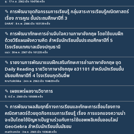
สุ : 17 ก.ย. 2562 เปิด 104756 ครั้ง
✎
การพัฒนาชุดกิจกรรมการเรียนรู้ กลุ่มสาระการเรียนรู้คณิตศาสตร์
เรื่อง การคูณ ชั้นประถมศึกษาปีที่ 3
DARAT : 8 ก.พ. 2566 เปิด 103139 ครั้ง
✎
การพัฒนาทักษะการอ่านจับใจความภาษาอังกฤษ โดยใช้แบบฝึก
ด้วยวิธีแผนผังความคิด สำหรับนักเรียนชั้นประถมศึกษาปีที่ 5
โรงเรียนเทศบาลเมืองปทุมธานี
แมว : 30 พ.ค. 2567 เปิด 101235 ครั้ง
✎
รายงานการพัฒนาแบบฝึกเสริมทักษะการอ่านภาษาอังกฤษ ชุด
Daily Reading รายวิชาภาษาอังกฤษ อ31101 สำหรับนักเรียนชั้น
มัธยมศึกษาปีที่ 4 โรงเรียนกุดดินจี่พ
KruTuktikka : 24 ก.พ. 2562 เปิด 104639 ครั้ง
✎
เผยแพร่ผลงานวิชาการ
อุ๊ : 6 มี.ค. 2560 เปิด 105088 ครั้ง
✎
การพัฒนาผลสัมฤทธิ์ทางการเรียนและทักษะการเชื่อมโยงทาง
คณิตศาสตร์ด้วยชุดกิจกรรมการเรียนรู้ เรื่อง การแจกแจงความน่า
จะเป็นโดยใช้ปัญหาเป็นฐานร่วมกับการใช้แอพพลิเคชั่นออนไลน์
GeoGebra สำหรับนักเรียนชั้นมัธยม
mathsmile : 3 พ.ค. 2565 เปิด 103648 ครั้ง