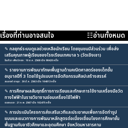
เรื่องที่ท่านอาจสนใจ
☷อ่านทั้งหมด
✎
กลยุทธ์ระบบดูแลช่วยเหลือนักเรียน โดยชุมชนมีส่วนร่วม เพื่อส่ง
เสริมคุณภาพผู้เรียนของโรงเรียนเทศบาล ๖ (วัดเชิงเขา)
อินทิรา เพ็ชร์ทอง : 10 ส.ค. 2568 เปิด 98420 ครั้ง
✎
รายงานการพัฒนาทักษะพื้นฐานด้านคณิตศาสตร์ของเด็กชั้น
อนุบาลปีที่ 3 โดยใช้รูปแบบการจัดกิจกรรมศิลปะสร้างสรรค์
สมยงค์ ดาผุย : 30 มี.ค. 2563 เปิด 104813 ครั้ง
✎
การศึกษาผลสัมฤทธิ์ทางการเรียนและทักษะการใช้งานเครื่องมือวัด
ทางไฟฟ้าในรายวิชางานซ่อมเครื่องใช้ไฟฟ้า
ดอสแดส : 21 ก.พ. 2567 เปิด 102475 ครั้ง
✎
การประเมินโครงการส่งเสริมเวทีและประชาคมเพื่อการจัดทำรูป
แบบและแนวทางการพัฒนาหลักสูตรต่อเนื่องเชื่อมโยงการศึกษาขั้น
พื้นฐานกับอาชีวศึกษาและอุดมศึกษา จังหวัดมหาสารคาม