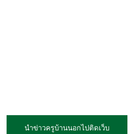
นำข่าวครูบ้านนอกไปติดเว็บ