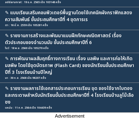
addarunrat : 19 ธ.ค. 2565 เปิด 103148 ครั้ง
✎
แบบเรียนเสริมคอมพิวเตอร์พื้นฐานโดยใช้เทคนิคผังกราฟิกแสดง
ความสัมพันธ์ ชั้นประถมศึกษาปีที่ 4 ชุดการเร
ตา : 16 มี.ค. 2559 เปิด 105281 ครั้ง
✎
รายงานการสร้างและพัฒนาแบบฝึกทักษะคณิตศาสตร์ เรื่อง
ตัวประกอบของจำนวนนับ ชั้นประถมศึกษาปีที่ 6
โบว์ : 18 พ.ย. 2560 เปิด 105270 ครั้ง
✎
การพัฒนาผลสัมฤทธิ์ทางการเรียน เรื่อง มลพิษ และการก่อให้เกิด
มลพิษ โดยใช้ชุดบัตรภาพ (Flash Card) ของนักเรียนชั้นประถมศึกษา
ปีที่ 3 โรงเรียนบ้านปีใหญ่
นา : 30 ก.ย. 2568 เปิด 98207 ครั้ง
✎
รายงานผลการใช้เอกสารประกอบการเรียน ชุด ของใช้จากใบตอง
และกระดาษสำหรับนักเรียนชั้นประถมศึกษาปีที่ 4 โรงเรียนบ้านลูโบ๊ะลือ
ซง
แหม่ม : 11 ก.ค. 2564 เปิด 104439 ครั้ง
Advertisement