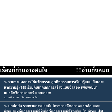
เรื่องที่ท่านอาจสนใจ
☷อ่านทั้งหมด
✎
รายงานผลการใช้นวัตกรรม ชุดกิจกรรมการเรียนรู้แบบ สืบเสาะ
หาความรู้ (5E) ร่วมกับเทคนิคการสร้างแบบจำลอง เพื่อพัฒนา
แนวคิดวิทยาศาสตร์ และยกระด
ลุ : 20 มิ.ย. 2561 เปิด 105232 ครั้ง
✎
บทคัดย่อ รายงานการประเมินโครงการจัดสภาพแวดล้อมและ
พัฒนาแหล่งการเรียนรู้ให้เอื้อต่อการเรียนรู้โรงเรียนบ้านห้วยมะไฟ