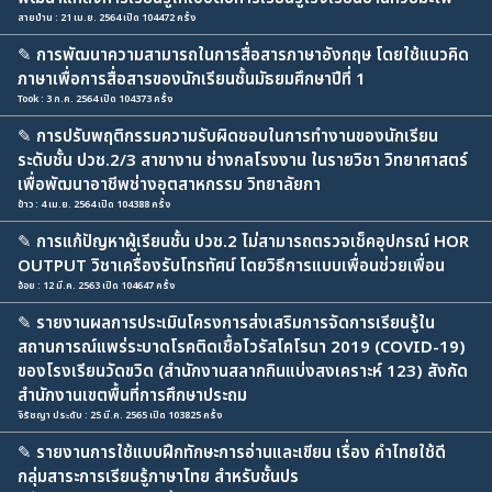
สายป่าน : 21 เม.ย. 2564 เปิด 104472 ครั้ง
✎
การพัฒนาความสามารถในการสื่อสารภาษาอังกฤษ โดยใช้แนวคิด
ภาษาเพื่อการสื่อสารของนักเรียนชั้นมัธยมศึกษาปีที่ 1
Took : 3 ก.ค. 2564 เปิด 104373 ครั้ง
✎
การปรับพฤติกรรมความรับผิดชอบในการทำงานของนักเรียน
ระดับชั้น ปวช.2/3 สาขางาน ช่างกลโรงงาน ในรายวิชา วิทยาศาสตร์
เพื่อพัฒนาอาชีพช่างอุตสาหกรรม วิทยาลัยกา
ข้าว : 4 เม.ย. 2564 เปิด 104388 ครั้ง
✎
การแก้ปัญหาผู้เรียนชั้น ปวช.2 ไม่สามารถตรวจเช็คอุปกรณ์ HOR
OUTPUT วิชาเครื่องรับโทรทัศน์ โดยวิธีการแบบเพื่อนช่วยเพื่อน
อ้อย : 12 มี.ค. 2563 เปิด 104647 ครั้ง
✎
รายงานผลการประเมินโครงการส่งเสริมการจัดการเรียนรู้ใน
สถานการณ์แพร่ระบาดโรคติดเชื้อไวรัสโคโรนา 2019 (COVID-19)
ของโรงเรียนวัดขวิด (สำนักงานสลากกินแบ่งสงเคราะห์ 123) สังกัด
สำนักงานเขตพื้นที่การศึกษาประถม
จิรัชญา ประดับ : 25 มี.ค. 2565 เปิด 103825 ครั้ง
✎
รายงานการใช้แบบฝึกทักษะการอ่านและเขียน เรื่อง คำไทยใช้ดี
กลุ่มสาระการเรียนรู้ภาษาไทย สำหรับชั้นปร